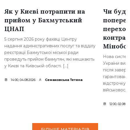
Як у Києві потрапити на
Чи буде
прийом у Бахмутський
поперед
ЦНАП
переход
контрак
5 серпня 2026 року фахівці Центру
Мінобо
надання адміністративних послуг та відділу
реєстрації Бахмутської міської ради
Нова систем
проведуть прийом бахмутян, які мешкають
України визн
у Києві та Київській області. […]
після завер
гарантоване 
14:00, 04.08.2026
Семаковська Тетяна
відстрочку.
військовослу
12:00, 02.08.2
БІЛЬШЕ МАТЕРІАЛІВ