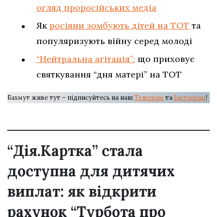
огляд проросійських медіа
Як
росіяни зомбують дітей на ТОТ
та
популяризують війну серед молоді
“Нейтральна агітація”:
що приховує
святкування “дня матері” на ТОТ
Бахмут живе тут – підписуйтесь на наш
Телеграм
та
Інстаграм
!
“Дія.Картка” стала
доступна для дитячих
виплат: як відкрити
рахунок “Турбота про