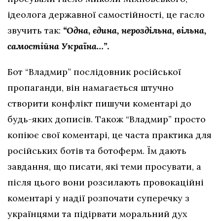
ідеолога державної самостійності, це гасло
звучить так:
“Одна, єдина, нероздільна, вільна,
самостійна Україна…”
.
Бот “Владмир” послідовник російської
пропаганди, він намагається штучно
створити конфлікт пишучи коментарі до
будь-яких дописів. Також “Владмир” просто
копіює свої коментарі, це часта практика для
російських ботів та ботоферм. Їм дають
завдання, що писати, які теми просувати, а
після цього вони розсилають провокаційні
коментарі у надії розпочати суперечку з
українцями та підірвати моральний дух