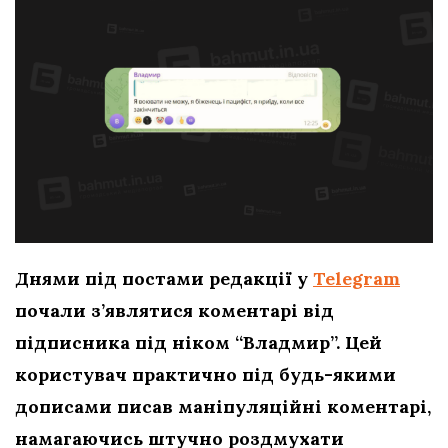
Днями під постами редакції у
Telegram
почали з’являтися коментарі від
підписника під ніком “Владмир”. Цей
користувач практично під будь-якими
дописами писав маніпуляційні коментарі,
намагаючись штучно роздмухати