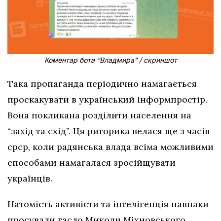
Коментар бота “Владмира” / скриншот
Така пропаганда періодично намагається
проскакувати в український інформпростір.
Вона покликана розділити населення на
“захід та схід”. Ця риторика велася ще з часів
срср, коли радянська влада всіма можливими
способами намагалася зросійщувати
українців.
Натомість активісти та інтелігенція навпаки
просували гасло Миколи Міхновського,