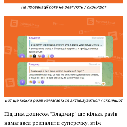
На провакації бота не реагують / скриншот
Бот ще кілька разів намагається активізуватися / скриншот
Під цим дописом “Владмир” ще кілька разів
намагався розпалити суперечку, втім