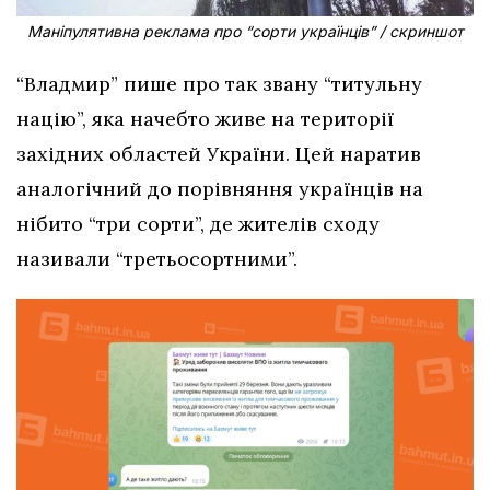
Маніпулятивна реклама про “сорти українців” / скриншот
“Владмир” пише про так звану “титульну
націю”, яка начебто живе на території
західних областей України. Цей наратив
аналогічний до порівняння українців на
нібито “три сорти”, де жителів сходу
називали “третьосортними”.