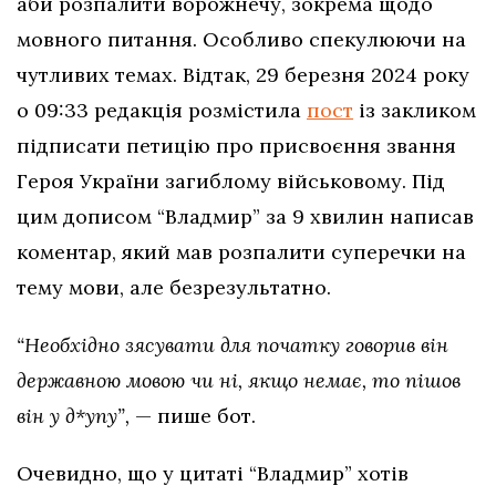
аби розпалити ворожнечу, зокрема щодо
мовного питання. Особливо спекулюючи на
чутливих темах. Відтак, 29 березня 2024 року
о 09:33 редакція розмістила
пост
із закликом
підписати петицію про присвоєння звання
Героя України загиблому військовому. Під
цим дописом “Владмир” за 9 хвилин написав
коментар, який мав розпалити суперечки на
тему мови, але безрезультатно.
“Необхідно зясувати для початку говорив він
державною мовою чи ні, якщо немає, то пішов
він у д*упу”,
— пише бот.
Очевидно, що у цитаті “Владмир” хотів