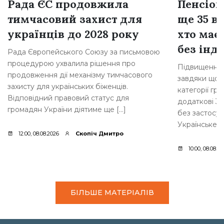
Рада ЄС продовжила
Пенсіон
тимчасовий захист для
ще 35 ві
українців до 2028 року
хто має
без інде
Рада Європейського Союзу за письмовою
процедурою ухвалила рішення про
Підвищення 
продовження дії механізму тимчасового
завдяки щорі
захисту для українських біженців.
категорії гр
Відповідний правовий статус для
додаткові 35
громадян України діятиме ще […]
без застосув
Українське [
12:00, 08.08.2026
Скопіч Дмитро
10:00, 08.08.2
БІЛЬШЕ МАТЕРІАЛІВ