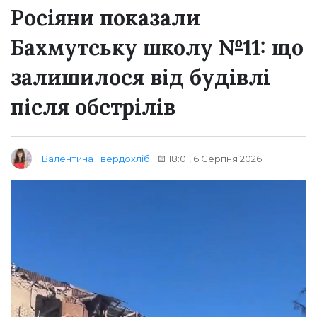
Росіяни показали
Бахмутську школу №11: що
залишилося від будівлі
після обстрілів
18:01, 6 Серпня 2026
Валентина Твердохліб