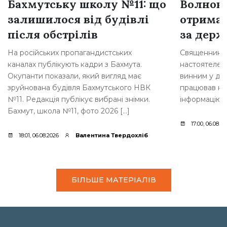
Бахмутську школу №11: що
Волнова
залишилося від будівлі
отримав
після обстрілів
за держ
На російських пропагандистських
Священника з
каналах публікують кадри з Бахмута.
настоятелем 
Окупанти показали, який вигляд має
винним у дер
зруйнована будівля Бахмутського НВК
працював на
№11. Редакція публікує вибрані знімки.
інформацію 
Бахмут, школа №11, фото 2026 […]
17:00, 06.08.2
18:01, 06.08.2026
Валентина Твердохліб
БІЛЬШЕ МАТЕРІАЛІВ