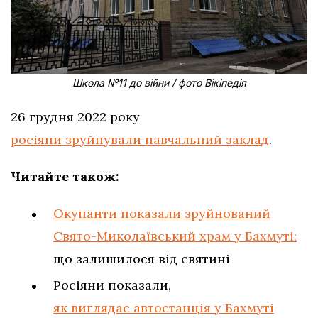
Школа №11 до війни / фото Вікіпедія
26 грудня 2022 року
росіяни зруйнували навчальний заклад
.
Читайте також:
Окупанти показали зруйнований
Свято-Миколаївський храм у Бахмуті:
що залишилося від святині
Росіяни показали,
як виглядає автостанція у Бахмуті