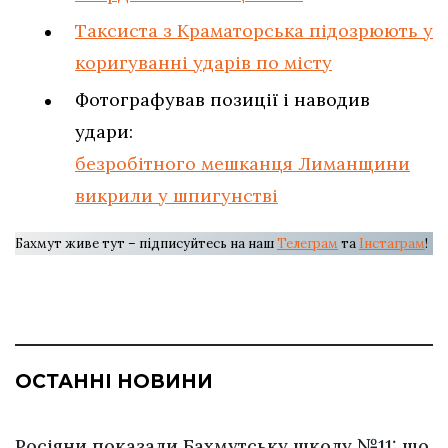
Таксиста з Краматорська підозрюють у
коригуванні ударів по місту
Фотографував позиції і наводив
удари:
безробітного мешканця Лиманщини
викрили у шпигунстві
Бахмут живе тут – підписуйтесь на наш
Телеграм
та
Інстаграм
!
ОСТАННІ НОВИНИ
Росіяни показали Бахмутську школу №11: що