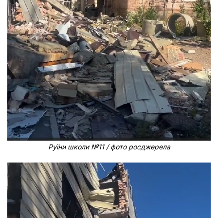
Руїни школи №11 / фото росджерела