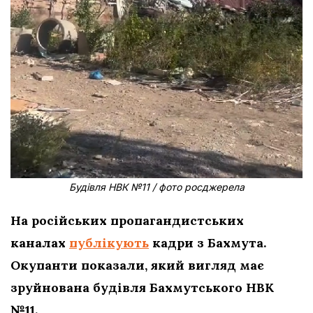
Будівля НВК №11 / фото росджерела
На російських пропагандистських
каналах
публікують
кадри з Бахмута.
Окупанти показали, який вигляд має
зруйнована будівля Бахмутського НВК
№11.