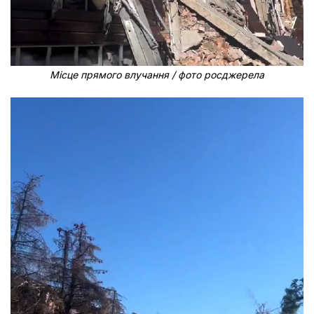
Місце прямого влучання / фото росджерела