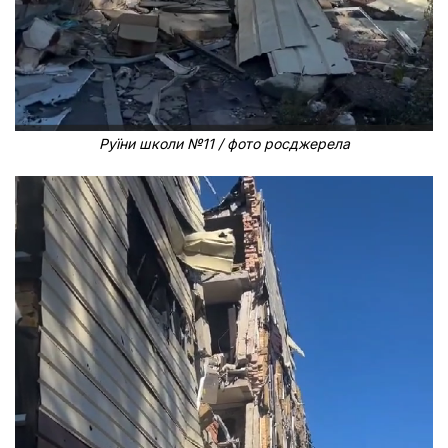
Руїни школи №11 / фото росджерела