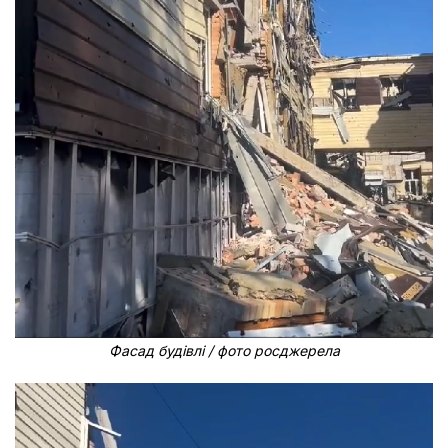
Фасад будівлі / фото росджерела