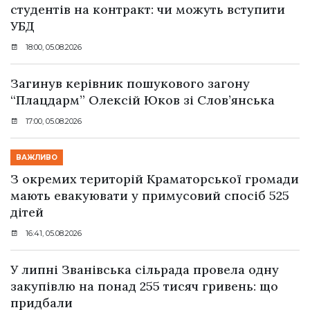
студентів на контракт: чи можуть вступити
УБД
18:00, 05.08.2026
Загинув керівник пошукового загону
“Плацдарм” Олексій Юков зі Слов’янська
17:00, 05.08.2026
ВАЖЛИВО
З окремих територій Краматорської громади
мають евакуювати у примусовий спосіб 525
дітей
16:41, 05.08.2026
У липні Званівська сільрада провела одну
закупівлю на понад 255 тисяч гривень: що
придбали