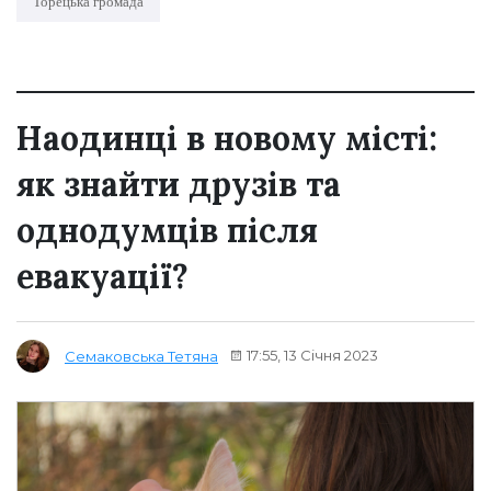
Торецька громада
Наодинці в новому місті:
як знайти друзів та
однодумців після
евакуації?
17:55, 13 Січня 2023
Семаковська Тетяна