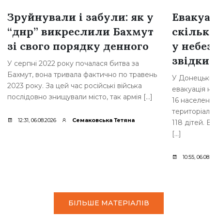
Зруйнували і забули: як у
Евакуац
“днр” викреслили Бахмут
скільки
зі свого порядку денного
у небез
звідки 
У серпні 2022 року почалася битва за
Бахмут, вона тривала фактично по травень
У Донецькій 
2023 року. За цей час російські війська
евакуація на
послідовно знищували місто, так армія […]
16 населених
територіаль
12:31, 06.08.2026
Семаковська Тетяна
118 дітей. В
[…]
10:55, 06.08.2
БІЛЬШЕ МАТЕРІАЛІВ