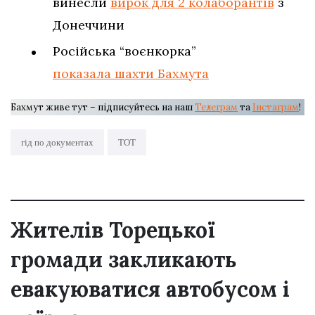
винесли
вирок для 2 колаборантів
з
Донеччини
Російська “воєнкорка”
показала шахти Бахмута
Бахмут живе тут – підписуйтесь на наш
Телеграм
та
Інстаграм
!
гід по документах
ТОТ
Жителів Торецької
громади закликають
евакуюватися автобусом і