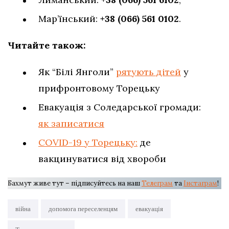
Мар’їнський:
+38 (066) 561 0102
.
Читайте також:
Як “Білі Янголи”
рятують дітей
у
прифронтовому Торецьку
Евакуація з Соледарської громади:
як записатися
COVID-19 у Торецьку:
де
вакцинуватися від хвороби
Бахмут живе тут – підписуйтесь на наш
Телеграм
та
Інстаграм
!
війна
допомога переселенцям
евакуація