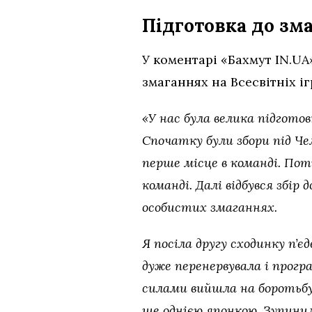
Підготовка до зм
У коментарі «Бахмут IN.UA
змаганнях на Всесвітніх і
«У нас була велика підготов
Спочатку були збори під Че
перше місце в команді. Пот
команді. Далі відбувся збір 
особистих змаганнях.
Я посіла другу сходинку пʼє
дуже перенервувала і прогр
силами вийшла на боротьбу.
ще однією японкою. Зупинил