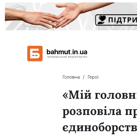
Головна
Герої
«Мій головни
розповіла пр
єдиноборст