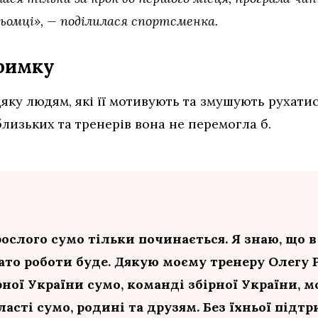
рьомці», — поділилася спортсменка.
тримку
ку людям, які її мотивують та змушують рухатис
близьких та тренерів вона не перемогла б.
ослого сумо тільки починається. Я знаю, що в
гато роботи буде. Дякую моєму тренеру Олегу 
рної України сумо, команді збірної України, 
асті сумо, родині та друзям. Без їхньої підт