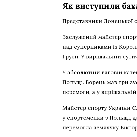
Як виступили ба
Представники Донецької о
Заслужений майстер спорту
над суперниками із Королі
Грузії. У вирішальній сут
У абсолютній ваговій кате
Польщі. Борець мав три зус
перемоги, а у вирішальній
Майстер спорту України Єл
у спортсменки з Польщі, да
перемогла землячку Віктор