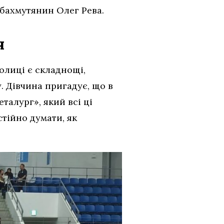
 бахмутянин Олег Рева.
я
толиці є складнощі,
. Дівчина пригадує, що в
алург», який всі ці
стійно думати, як