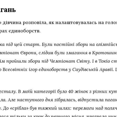
агань
» дівчина розповіла, як налаштовувалась на гол
грах єдиноборств.
ка під цей старт. Були постійні збори на олімпійс
мпіонат Європи, слідом були змагання в Кротошині 
ім пройшли збори під Чемпіонат Світу. І в Токіо 
до Всесвітніх ігор єдиноборств у Саудівській Аравії.
десталу. В моїй категорії було 40 жінок з різних ку
ала. Але наступного дня зібралась, відпустила пога
 До «срібла» був тяжкий шлях: перемоги над поляч
ася тільки за крок до першого місця, програла чин