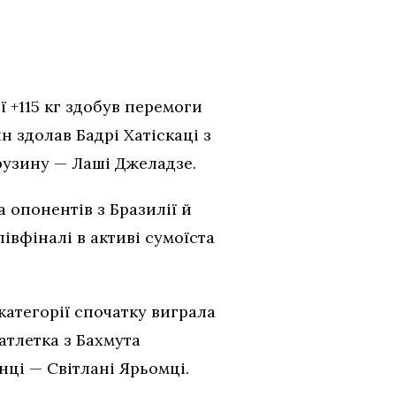
 +115 кг здобув перемоги
н здолав Бадрі Хатіскаці з
грузину — Лаші Джеладзе.
 опонентів з Бразилії й
півфіналі в активі сумоїста
категорії спочатку виграла
 атлетка з Бахмута
нці — Світлані Ярьомці.