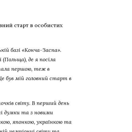
овний старт в особистих
ькій базі «Конча-Заспа».
(Польща), де я посіла
стала першою, теж в
 Це був мій головний старт в
точків світу. В перший день
ні думки та з новими
кою, японкою, українкою та
ній чемпіонці світу та