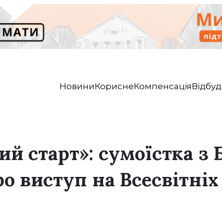
Новини
Корисне
Компенсація
Відбуд
й старт»: сумоїстка з 
о виступ на Всесвітніх
в