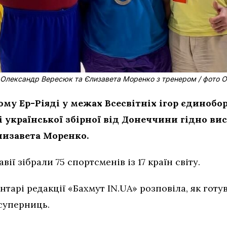
 Олександр Вересюк та Єлизавета Моренко з тренером / фото О
ому Ер-Ріяді у межах Всесвітніх ігор єдинобо
ді української збірної від Донеччини гідно в
лизавета Моренко.
ії зібрали 75 спортсменів із 17 країн світу.
тарі редакції «Бахмут IN.UA» розповіла, як готув
 суперниць.