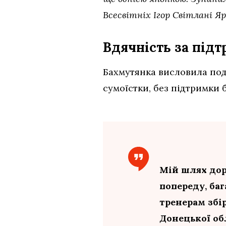
Всесвітніх Ігор Світлані Я
Вдячність за під
Бахмутянка висловила подя
сумоїстки, без підтримки 
Мій шлях дор
попереду, ба
тренерам збі
Донецької обл