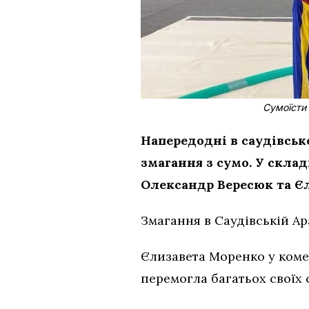
Сумоїсти
Напередодні в саудівськ
змагання з сумо. У скла
Олександр Вересюк та Є
Змагання в Саудівській Арав
Єлизавета Моренко у комен
перемогла багатьох своїх