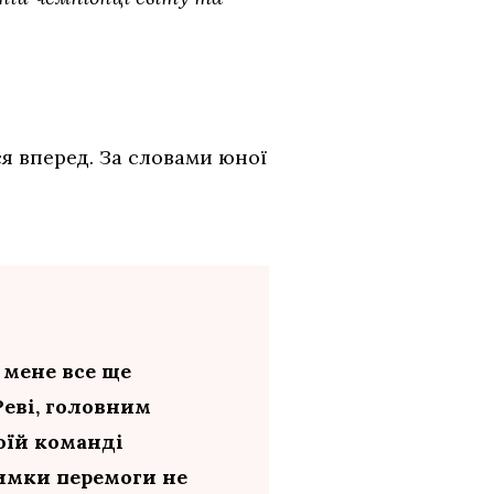
я вперед. За словами юної
 мене все ще
Реві, головним
моїй команді
римки перемоги не