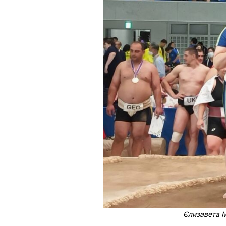
Єлизавета М