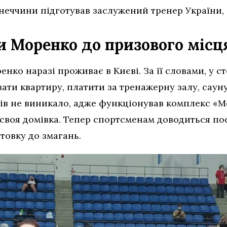
онеччини підготував заслужений тренер України,
 Моренко до призового місц
нко наразі проживає в Києві. За її словами, у с
ати квартиру, платити за тренажерну залу, сауну
в не виникало, адже функціонував комплекс «Мет
 своя домівка. Тепер спортсменам доводиться по
овку до змагань.