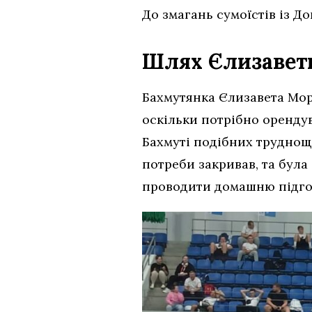
До змагань сумоїстів із Д
Шлях Єлизавети
Бахмутянка Єлизавета Море
оскільки потрібно орендув
Бахмуті подібних труднощі
потреби закривав, та була
проводити домашню підгот