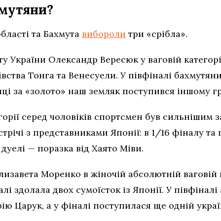
хмутяни?
бласті та Бахмута
вибороли
три «срібла».
 України Олександр Вересюк у ваговій категорії
вства Тонга та Венесуели. У півфіналі бахмутяни
ичці за «золото» наш земляк поступився іншому 
горії серед чоловіків спортсмен був сильнішим за
трічі з представниками Японії: в 1/16 фіналу та 
 дуелі — поразка від Хаято Міви.
изавета Моренко в жіночій абсолютній ваговій 
лі здолала двох сумоїсток із Японії. У півфіналі
ію Царук, а у фіналі поступилася ще одній украї