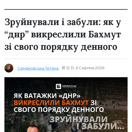
Зруйнували і забули: як у
“днр” викреслили Бахмут
зі свого порядку денного
12:31, 6 Серпня 2026
Семаковська Тетяна