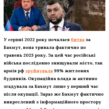
У серпні 2022 року почалася
битва
за
Бахмут, вона тривала фактично по
травень 2023 року. За цей час російські
війська послідовно знищували місто, так
армія рф
зруйнувала
99% житлових
будинків. Окупаційна влада ж активно
згадувала за Бахмут лише у перший час
після окупації. Зараз же Бахмут фактично
викреслений з інформаційного простору