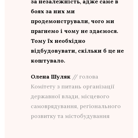
за незалежність, адже саме в
боях за них ми
продемонстрували, чого ми
прагнемо і чому не здаємося.
Тому їх необхідно
відбудовувати, скільки б це не
коштувало.
Олена Шуляк
// голова
Комітету з питань організації
державної влади, місцевого
самоврядування, регіонального
розвитку та містобудування