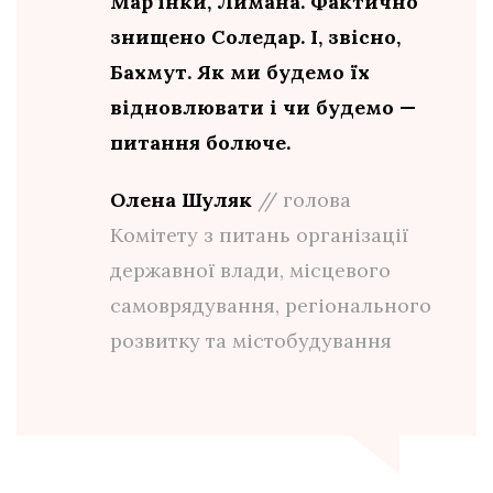
Мар’їнки, Лимана. Фактично
знищено Соледар. І, звісно,
Бахмут. Як ми будемо їх
відновлювати і чи будемо —
питання болюче.
Олена Шуляк
// голова
Комітету з питань організації
державної влади, місцевого
самоврядування, регіонального
розвитку та містобудування