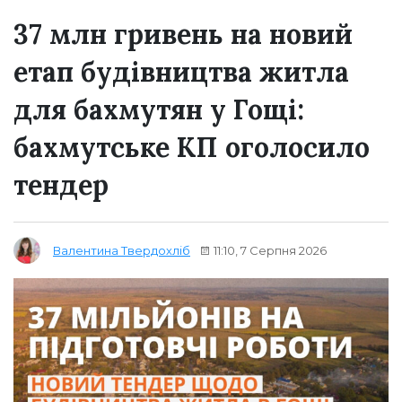
37 млн гривень на новий
етап будівництва житла
для бахмутян у Гощі:
бахмутське КП оголосило
тендер
11:10, 7 Серпня 2026
Валентина Твердохліб