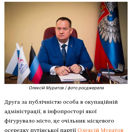
Олексій Муратов / фото росджерела
Друга за публічністю особа в окупаційній
адміністрації, в інфопросторі якої
фігурувало місто, це очільник місцевого
осередку путінської партії
Олексій Муратов