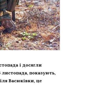
стопада і досягли
 листопада, показують,
іля Васюківки, це