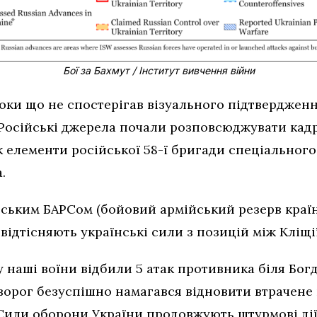
Бої за Бахмут / Інститут вивчення війни
поки що не спостерігав візуального підтверджен
. Російські джерела почали розповсюджувати кадри
к елементи російської 58-ї бригади спеціальног
.
йським БАРСом (бойовий армійський резерв краї
 відтісняють українські сили з позицій між Кліщі
 наші воїни відбили 5 атак противника біля Бог
 ворог безуспішно намагався відновити втрачене
 Сили оборони України продовжують штурмові ді