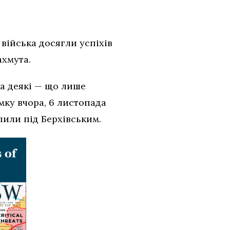
 війська досягли успіхів
ахмута.
а деякі — що лише
ку вчора, 6 листопада
пили під Берхівським.