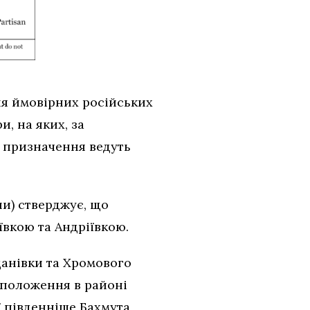
ня ймовірних російських
, на яких, за
о призначення ведуть
ни) стверджує, що
ївкою та Андріївкою.
данівки та Хромового
 положення в районі
ї південніше Бахмута