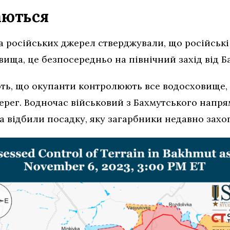
аються
ка російських джерел стверджували, що російські
вища, це безпосередньо на північний захід від Б
ть, що окупанти контролюють все водосховище, 
рег. Водночас військовий з Бахмутського напрям
а відбили посадку, яку загарбники недавно захо