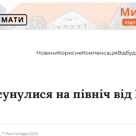
Новини
Корисне
Компенсація
Відбуд
унулися на північ від 
, 7 Листопада 2023