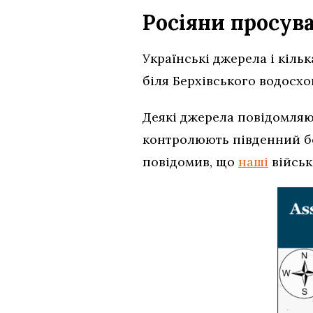
Росіяни просув
Українські джерела і кіль
біля Берхівського водосхо
Деякі джерела повідомляю
контролюють південний бе
повідомив, що
наші
військ