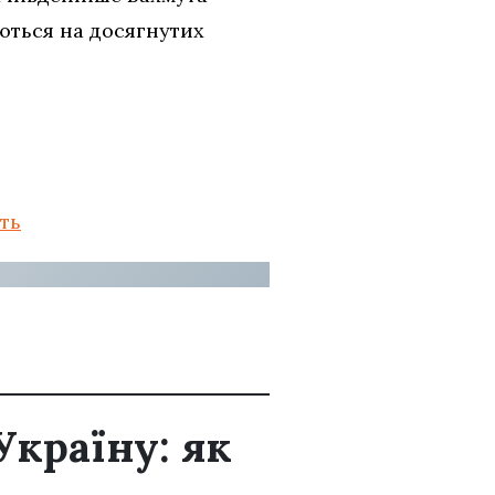
юються на досягнутих
ть
Україну: як