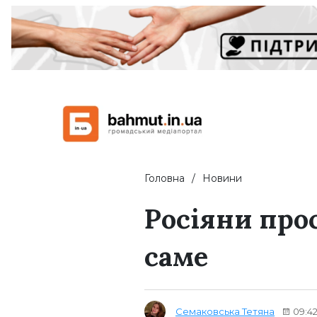
Головна
Новини
Росіяни прос
саме
Семаковська Тетяна
09:42