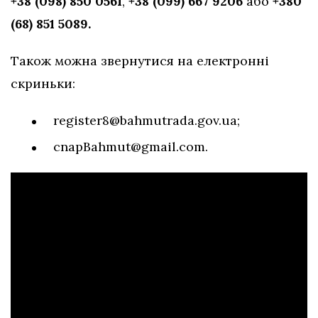
+38 (098) 850 0561
,
+38 (099) 667 9206
або
+380
(68) 851 5089.
Також можна звернутися на електронні
скриньки:
register8@bahmutrada.gov.ua
;
cnapBahmut@gmail.com
.