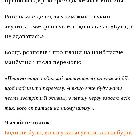
працював директором ФК «Нива» Вінниця.
Рогозь має девіз, за яким живе, і який
звучить: Еsse quam videri, що означає «Бути, а
не здаватись».
Боєць розповів і про плани на найближче
майбутнє і після перемоги:
«Планую лише подальші наступально-штурмові дії,
щоб наблизити перемогу. А якщо вже буду мати
честь зустріти її живим, у першу чергу згадаю всіх
тих, кого втратили на цьому шляху».
Читайте також:
Води не було, вологу витягували із стовбурів