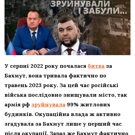
У серпні 2022 року почалася
битва
за
Бахмут, вона тривала фактично по
травень 2023 року. За цей час російські
війська послідовно знищували місто, так
армія рф
зруйнувала
99% житлових
будинків. Окупаційна влада ж активно
згадувала за Бахмут лише у перший час
після окупації. Зараз же Бахмут фактично