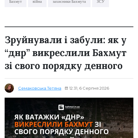
Бахмут
війна
захисники Бахмута
ЗСУ
Зруйнували і забули: як у
“днр” викреслили Бахмут
зі свого порядку денного
12:31, 6 Серпня 2026
Семаковська Тетяна