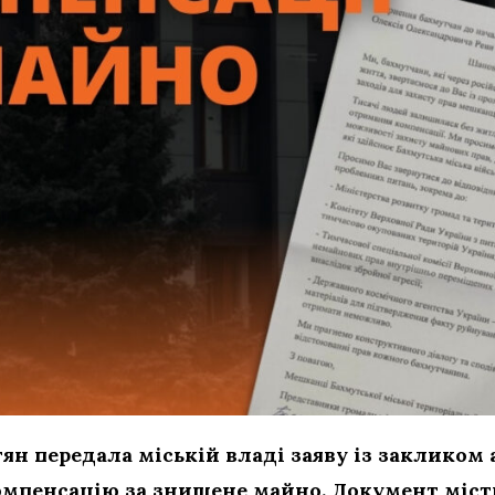
тян передала міській владі заяву із заклико
компенсацію за знищене майно. Документ міст