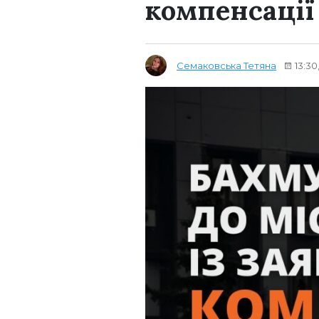
компенсації
Семаковська Тетяна
13:30