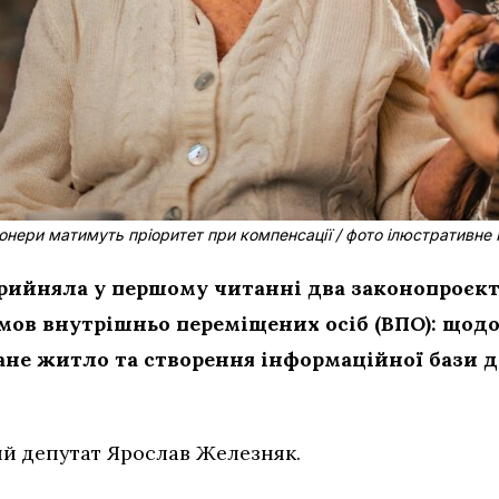
онери матимуть пріоритет при компенсації / фото ілюстративне 
рийняла у першому читанні два законопроєкт
ов внутрішньо переміщених осіб (ВПО): щодо 
ане житло та створення інформаційної бази 
й депутат Ярослав Железняк.