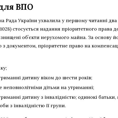
 для ВПО
на Рада України ухвалила у першому читанні два
1028) стосується надання пріоритетного права д
 знищені обʼєкти нерухомого майна. За основу й
о з документом, пріоритетне право на компенсаці
ку;
триманні дитину віком до шести років;
е неповнолітніми дітьми на утриманні;
триманні дитину з інвалідністю; одинокі батьки,
соби з інвалідністю її групи.