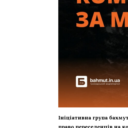
Ініціативна група бахму
право переселенців на 