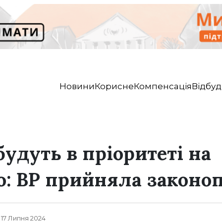
Новини
Корисне
Компенсація
Відбуд
удуть в пріоритеті на
: ВР прийняла законо
, 17 Липня 2024