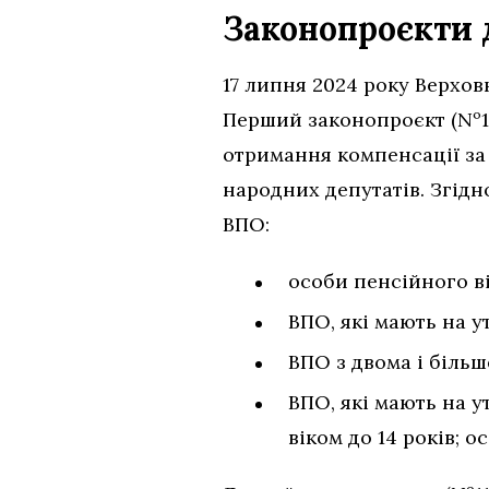
Законопроєкти
17 липня 2024 року Верхов
Перший законопроєкт (Nº1
отримання компенсації за
народних депутатів. Згідн
ВПО:
особи пенсійного ві
ВПО, які мають на у
ВПО з двома і більш
ВПО, які мають на у
віком до 14 років; о