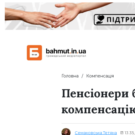
Головна
Компенсація
Пенсіонери б
компенсацію
Семаковська Тетяна
13:35