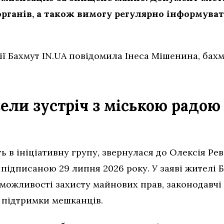
рганів, а також вимогу регулярно інформуват
ії Бахмут IN.UA повідомила Інеса Мішенина, бах
ели зустріч з міською радою
ть в ініціативну групу, звернулася до Олексія Ре
 підписаною 29 липня 2026 року. У заяві жителі 
можливості захисту майнових прав, законодавчі
я підтримки мешканців.