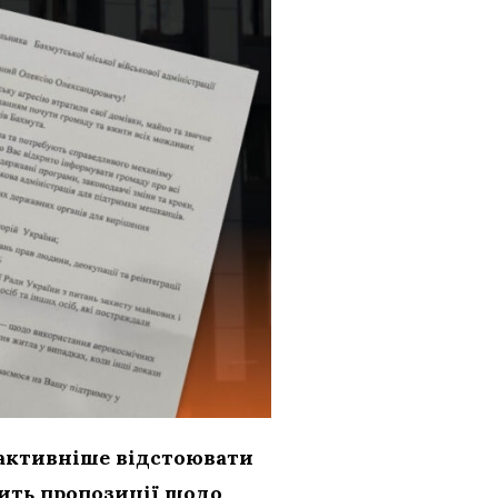
м активніше відстоювати
ить пропозиції щодо