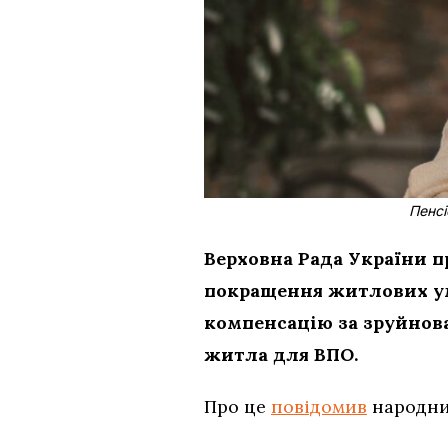
Пенсі
Верховна Рада України п
покращення житлових ум
компенсацію за зруйнов
житла для ВПО.
Про це
повідомив
народни