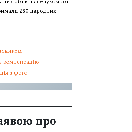
аних обʼєктів нерухомого
тримали 280 народних
ласником
у компенсацію
ція з фото
заявою про