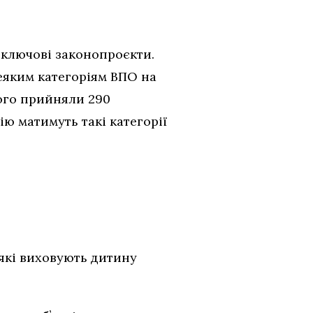
 ключові законопроєкти.
еяким категоріям ВПО на
ого прийняли 290
ю матимуть такі категорії
 які виховують дитину