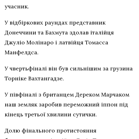
учасник.
У відбіркових раундах представник
Донеччини та Бахмута здолав італійця
Джуліо Молінаро і латвійця Томасса
Манфелдса.
У чвертьфіналі він був сильнішим за грузина
Торніке Вахтангадзе.
У півфіналі з британцем Дереком Марчаком
наш земляк заробив переможний іппон під
кінець третьої хвилини сутички.
Долю фінального протистояння