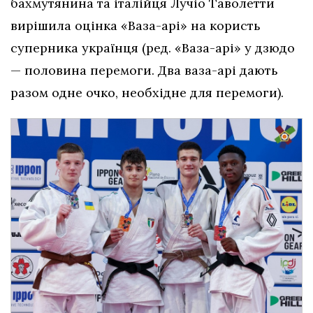
бахмутянина та італійця Лучіо Таволетти
вирішила оцінка «Ваза-арі» на користь
суперника українця (ред. «Ваза-арі» у дзюдо
— половина перемоги. Два ваза-арі дають
разом одне очко, необхідне для перемоги).