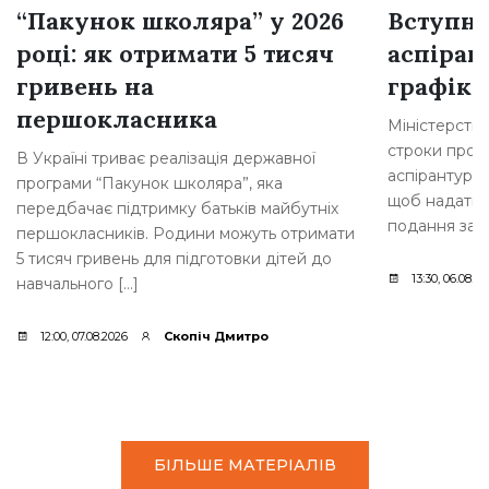
“Пакунок школяра” у 2026
Вступна
році: як отримати 5 тисяч
аспіран
гривень на
графік 
першокласника
Міністерство
строки прове
В Україні триває реалізація державної
аспірантури.
програми “Пакунок школяра”, яка
щоб надати 
передбачає підтримку батьків майбутніх
подання заяв
першокласників. Родини можуть отримати
5 тисяч гривень для підготовки дітей до
13:30, 06.08.2
навчального […]
12:00, 07.08.2026
Скопіч Дмитро
БІЛЬШЕ МАТЕРІАЛІВ