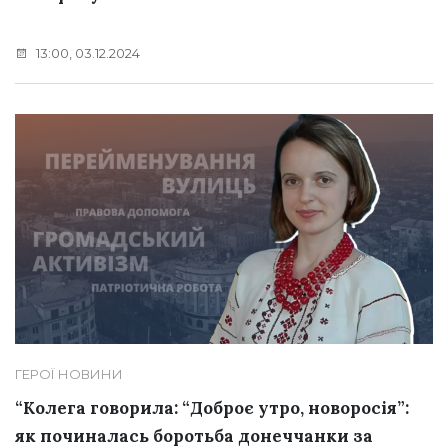
13:00, 03.12.2024
ГЕРОЇ
НОВИНИ
“Колега говорила: “Доброє утро, новоросія”:
як починалась боротьба донеччанки за