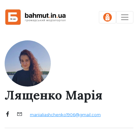
Лященко Марія
mariialiashchenko1906@gmail.com