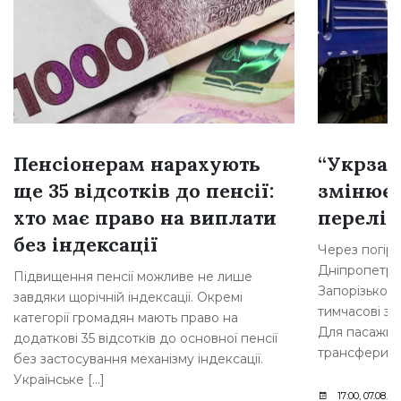
Пенсіонерам нарахують
“Укрзал
ще 35 відсотків до пенсії:
змінює 
хто має право на виплати
перелік
без індексації
Через погірш
Дніпропетров
Підвищення пенсії можливе не лише
Запорізьком
завдяки щорічній індексації. Окремі
тимчасові зм
категорії громадян мають право на
Для пасажирі
додаткові 35 відсотків до основної пенсії
трансфери т
без застосування механізму індексації.
Українське […]
17:00, 07.08.20