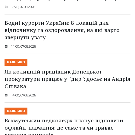
15:20, 07.08.2026
Водні курорти України: 8 локацій для
відпочинку та оздоровлення, на які варто
звернути увагу
14:00, 07.08.2026
ВАЖЛИВО
Як колишній працівник Донецької
прокуратури працює у “днр”: досьє на Андрія
Співака
14:00, 07.08.2026
ВАЖЛИВО
Бахмутський педколедж планує відновити
офлайн-навчання: де саме та чи триває
вступна кампанія