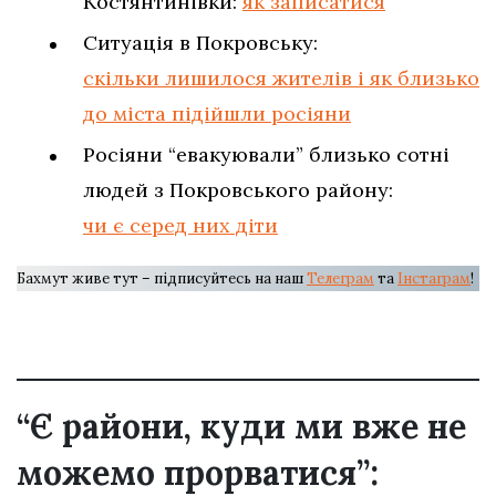
Костянтинівки:
як записатися
Ситуація в Покровську:
скільки лишилося жителів і як близько
до міста підійшли росіяни
Росіяни “евакуювали” близько сотні
людей з Покровського району:
чи є серед них діти
Бахмут живе тут – підписуйтесь на наш
Телеграм
та
Інстаграм
!
“Є райони, куди ми вже не
можемо прорватися”: