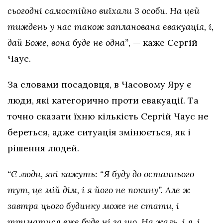
сьогодні самостійно виїхали 3 особи. На цей
тиждень у нас також запланована евакуація, і,
дай Боже, вона буде не одна”
, — каже Сергій
Чаус.
За словами посадовця, в Часовому Яру є
люди, які категорично проти евакуації. Та
точно сказати їхню кількість Сергій Чаус не
береться, адже ситуація змінюється, як і
рішення людей.
“Є люди, які кажуть: “Я буду до останнього
тут, це мій дім, і я його не покину”. Але ж
завтра цього будинку може не стати, і
триматися вже буде ні за що. На жаль, і я, і