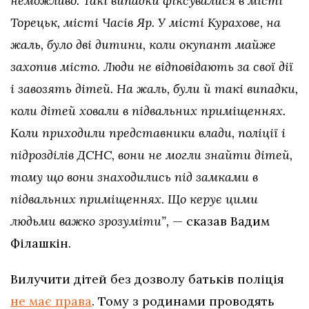
неможливо. Такі випадки фіксувалися в місті
Торецьк, місті Часів Яр. У місті Курахове, на
жаль, було дві дитини, коли окупант майже
захопив місто. Люди не відповідають за свої дії
і завозять дітей. На жаль, були й такі випадки,
коли дітей ховали в підвальних приміщеннях.
Коли приходили представники влади, поліції і
підрозділів ДСНС, вони не могли знайти дітей,
тому що вони знаходились під замками в
підвальних приміщеннях. Що керує цими
людьми важко зрозуміти”,
— сказав Вадим
Філашкін.
Вилучити дітей без дозволу батьків поліція
не має права
. Тому з родинами проводять