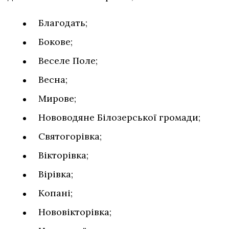
Благодать;
Бокове;
Веселе Поле;
Весна;
Мирове;
Нововодяне Білозерської громади;
Святогорівка;
Вікторівка;
Вірівка;
Копані;
Нововікторівка;