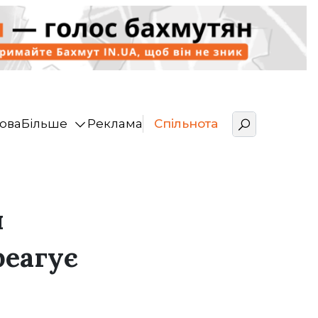
ова
Більше
Реклама
Спільнота
и
реагує