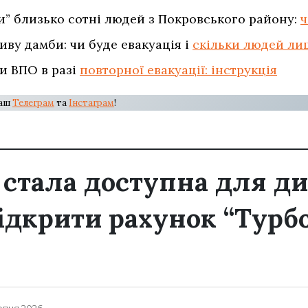
и” близько сотні людей з Покровського району:
ч
иву дамби: чи буде евакуація і
скільки людей лиш
и ВПО в разі
повторної евакуації: інструкція
наш
Телеграм
та
Інстаграм
!
” стала доступна для д
відкрити рахунок “Турб
рпня 2026