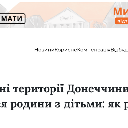
Новини
Корисне
Компенсація
Відбуд
ні території Донеччин
я родини з дітьми: як 