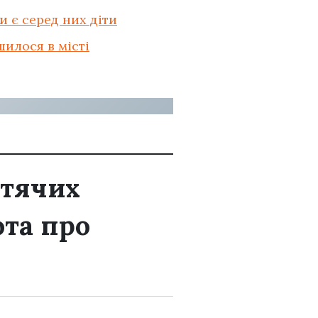
и є серед них діти
илося в місті
итячих
ота про