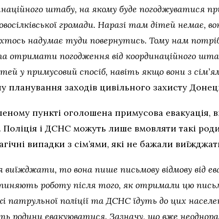
динаційного штабу, на якому буде погоджуватися пр
осілківської громади. Наразі там дітей немає, вони
хтось надумає туди повернутись. Тому нам потріб
та отримати погодження від координаційного шта
ітей у примусовий спосіб, навіть якщо вони з сім’
лу планування заходів цивільного захисту Донец
леному пункті оголошена примусова евакуація, в
а. Поліція і ДСНС можуть лише вмовляти такі род
гічні випадки з сім’ями, які не бажали виїжджат
 виїжджати, то вона пише письмову відмову від ева
ипиняють роботу після того, як отримали цю письм
 патрульної поліції та ДСНС їдуть до цих населе
ють родини евакуюватися. Зазначу, що вже неоднораз