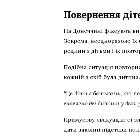
Повернення діте
На Донеччині фіксують вип
Зокрема, неодноразово їх 
родини з дітьми і їх повт
Подібна ситуація повтори
кожній з якій була дитина
“Це діти з батьками, які п
виявлено дві дитини у двох 
Примусову евакуацію оголо
дати законні підстави пол