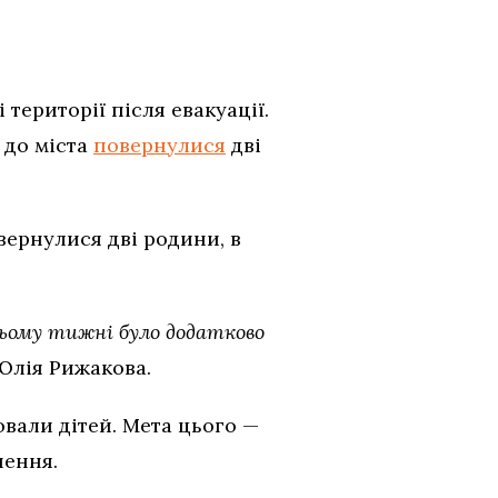
території після евакуації.
 до міста
повернулися
дві
вернулися дві родини, в
цьому тижні було додатково
Юлія Рижакова.
вали дітей. Мета цього —
нення.