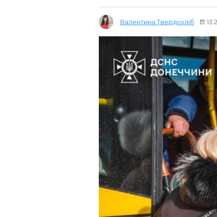
Валентина Твердохліб
13: