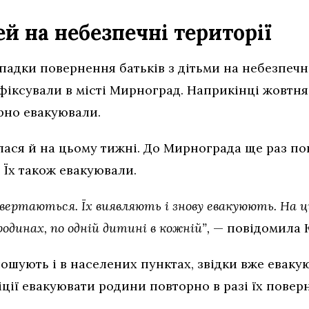
й на небезпечні території
адки повернення батьків з дітьми на небезпечні 
фіксували в місті Мирноград. Наприкінці жовтня
орно евакуювали.
лася й на цьому тижні. До Мирнограда ще раз по
. Їх також евакуювали.
овертаються. Їх виявляють і знову евакуюють. На 
родинах, по одній дитині в кожній”,
— повідомила 
шують і в населених пунктах, звідки вже евакую
іції евакуювати родини повторно в разі їх повер