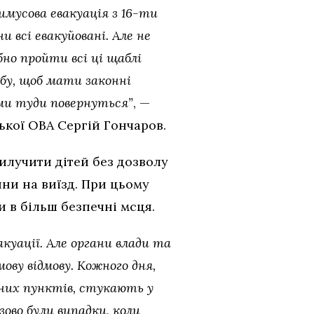
имусова евакуація з 16-ти
 всі евакуйовані. Але не
но пройти всі ці щаблі
бу, щоб мати законні
ями туди повернуться”
, —
ької ОВА Сергій Гончаров.
илучити дітей без дозволу
ини на виїзд. При цьому
и в більш безпечні мсця.
куації. Але органи влади та
ову відмову. Кожного дня,
них пунктів, стукають у
ово були випадки, коли