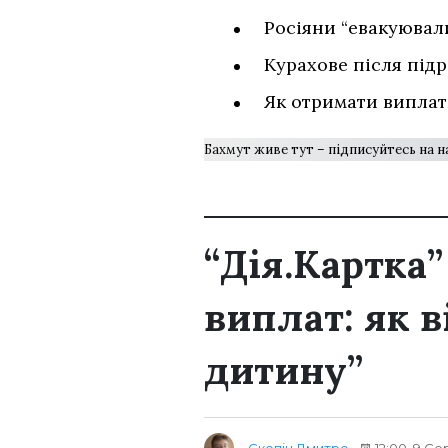
Росіяни “евакуювал
Курахове після підр
Як отримати виплат
Бахмут живе тут – підписуйтесь на 
“Дія.Картка
виплат: як 
дитину”
Скопіч Дмитро
12:00, 9 Се