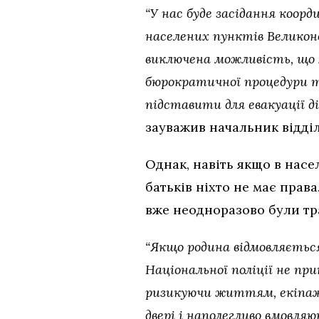
“У нас буде засідання коор
населених пунктів Великонов
виключена можливість, що 
бюрократичної процедури 
підставити для евакуації д
зауважив начальник відді
Однак, навіть якщо в насе
батьків ніхто не має прав
вже неодноразово були тра
“Якщо родина відмовляється
Національної поліції не пр
ризикуючи життям, екіпажі
двері і наполегливо вмовля