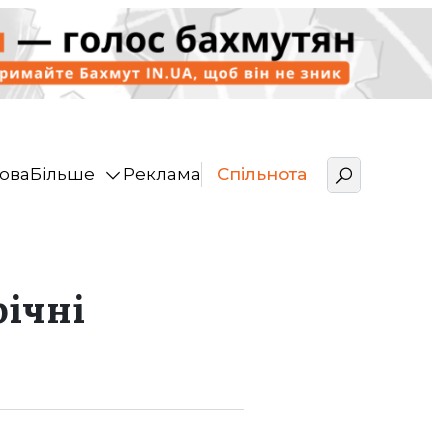
ова
Більше
Реклама
Спільнота
річні