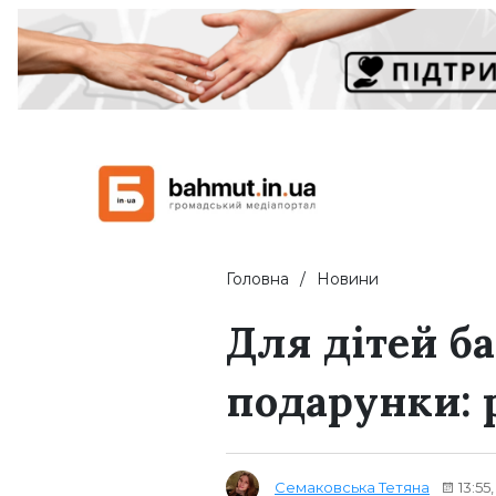
Головна
Новини
Для дітей б
подарунки: 
Семаковська Тетяна
13:55