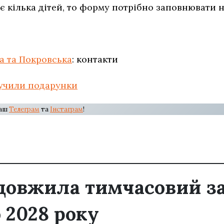
с є кілька дітей, то форму потрібно заповнювати
а та Покровська
: контакти
учили подарунки
наш
Телеграм
та
Інстаграм
!
довжила тимчасовий з
 2028 року