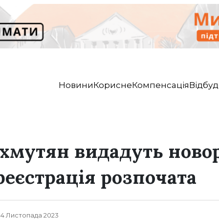
Новини
Корисне
Компенсація
Відбуд
ахмутян видадуть ново
реєстрація розпочата
, 4 Листопада 2023