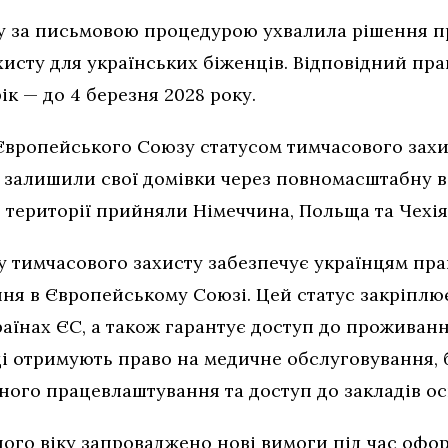
у за письмовою процедурою ухвалила рішення п
исту для українських біженців. Відповідний пр
ік — до 4 березня 2028 року.
н Європейського Союзу статусом тимчасового зах
кі залишили свої домівки через повномасштабну в
 території прийняли Німеччина, Польща та Чехія
у тимчасового захисту забезпечує українцям пра
ння в Європейському Союзі. Цей статус закріплю
аїнах ЄС, а також гарантує доступ до проживан
нці отримують право на медичне обслуговування,
ного працевлаштування та доступ до закладів осв
ного віку запроваджено нові вимоги під час офо