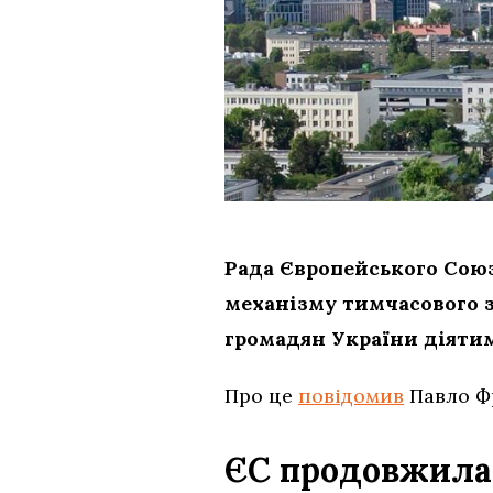
Рада Європейського Сою
механізму тимчасового з
громадян України діятиме
Про це
повідомив
Павло Фр
ЄС продовжила 