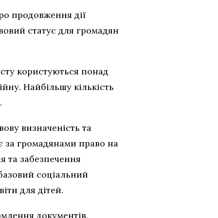
ро продовження дії
авовий статус для громадян
исту користуються понад
ійну. Найбільшу кількість
.
вову визначеність та
є за громадянами право на
ня та забезпечення
 базовий соціальний
іти для дітей.
рмлення документів.