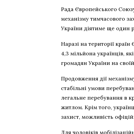
Рада Європейського Союз
механізму тимчасового зах
України діятиме ще один р
Наразі на території краї
4,3 мільйона українців, я
громадян України на своїй
Продовження дії механізм
стабільні умови перебува
легальне перебування в кр
житлом. Крім того, украї
захист, можливість офіцій
Для чоловіків мобілізацій