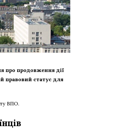
я про продовження дії
й правовий статус для
ту ВПО.
їнців