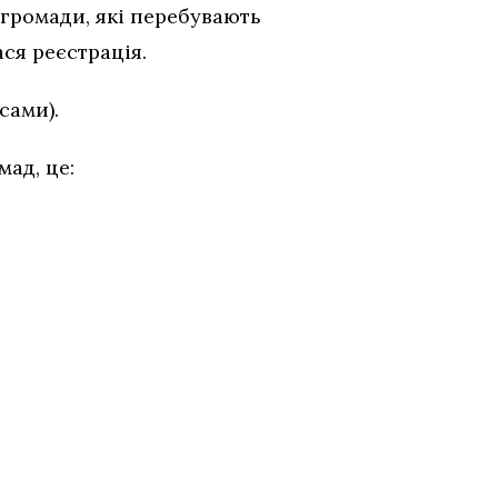
ї громади, які перебувають
ся реєстрація.
сами).
ад, це: