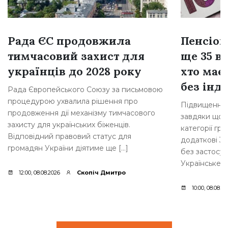
Рада ЄС продовжила
Пенсіон
тимчасовий захист для
ще 35 ві
українців до 2028 року
хто має
без інде
Рада Європейського Союзу за письмовою
процедурою ухвалила рішення про
Підвищення 
продовження дії механізму тимчасового
завдяки щорі
захисту для українських біженців.
категорії гр
Відповідний правовий статус для
додаткові 35
громадян України діятиме ще […]
без застосув
Українське [
12:00, 08.08.2026
Скопіч Дмитро
10:00, 08.08.2