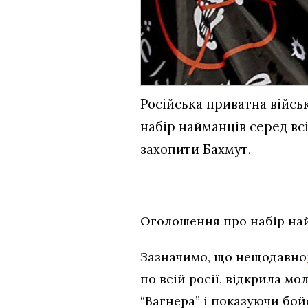
Російська приватна війсь
набір найманців серед вс
захопити Бахмут.
Оголошення про набір на
Зазначимо, що нещодавно
по всій росії, відкрила мо
“Вагнера” і показуючи бойо