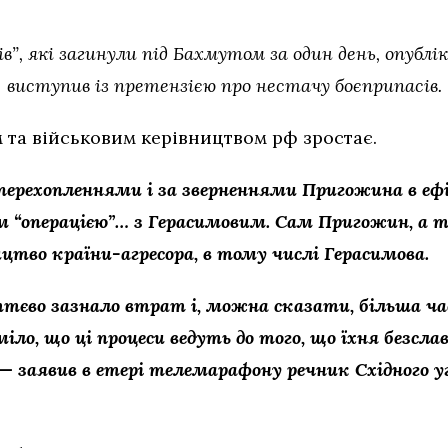
в”, які загинули під Бахмутом за один день, опублі
виступив із претензією про нестачу боєприпасів.
та військовим керівництвом рф зростає.
перехопленнями і за зверненнями Пригожина в ефір
 “операцією”… з Герасимовим. Сам Пригожин, а 
цтво країни-агресора, в тому числі Герасимова.
уттєво зазнало втрат і, можна сказати, більша ч
ло, що ці процеси ведуть до того, що їхня безслав
 — заявив в етері телемарафону речник Східного 