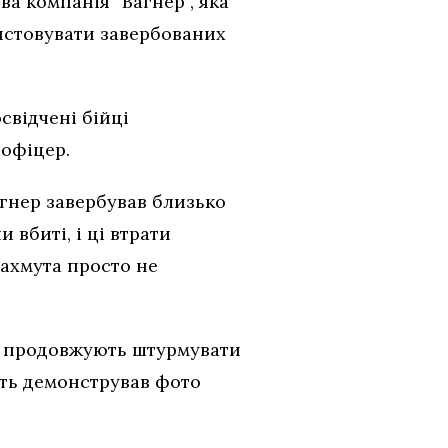
а компанія “Вагнер”, яка
ристовувати завербованих
свідчені бійці
 офіцер.
гнер завербував близько
 вбиті, і ці втрати
Бахмута просто не
вці продовжують штурмувати
іть демонстрував фото