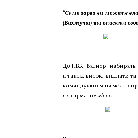
“Саме зараз ви можете вл
(Бахмута) та вписати своє 
До ПВК “Вагнер” набирать ч
а також високі виплати та
командування на чолі з п
як гарматне м’ясо.