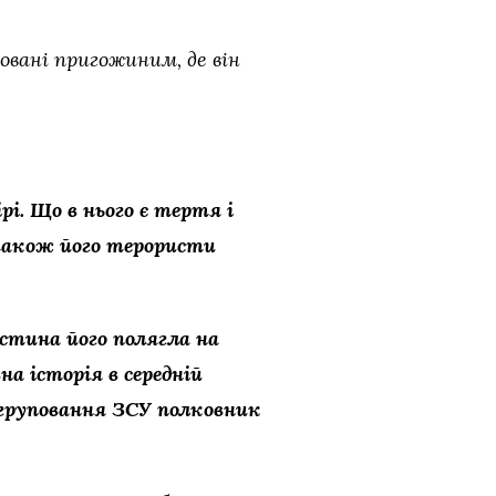
ковані пригожиним, де він
і. Що в нього є тертя і
також його терористи
астина його полягла на
на історія в середній
угруповання ЗСУ полковник