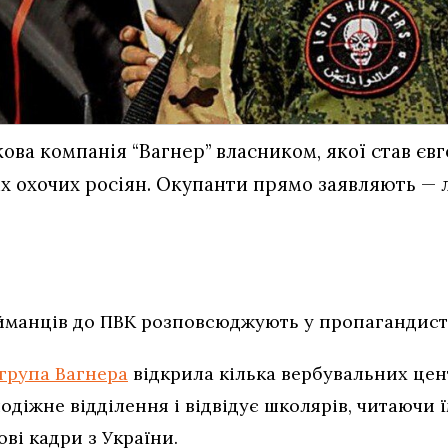
кова компанія “Вагнер” власником, якої став є
іх охочих росіян. Окупанти прямо заявляють — 
йманців до ПВК розповсюджують у пропагандист
група Вагнера
відкрила кілька вербувальних цен
лодіжне відділення і відвідує школярів, читаючи 
ві кадри з України.