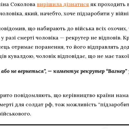
ніна Соколова
вирішила дізнатися
як проходить в
ловіка, який, начебто, хоче підзаробити у війні
овідомив, що набирають до війська всіх охочих, 
у разі смерті чоловіка — рекрутер не відповів. К
ець отримає поранення, то його відправлять до
ців кувалдою, чоловік відповідає, що не має тако
або не вернеться”, — коментує рекрутер “Вагнер
дкрито повідомляють, що керівництво країни нам
смерті для солдат рф, тож можливість “підзароби
військового.