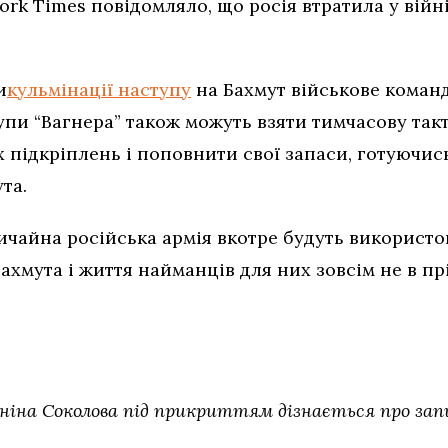
rk Times повідомляло, що росія втратила у війн
и
кульмінації наступу
на Бахмут військове команд
упи “Вагнера” також можуть взяти тимчасову так
 підкріплень і поповнити свої запаси, готуючис
ута.
вичайна російська армія вкотре будуть використо
ахмута і життя найманців для них зовсім не в пр
ніна Соколова під прикриттям дізнається про зап