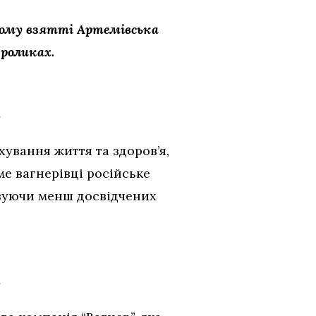
ному взятті Артемівська
 роликах.
т
ахування життя та здоров’я,
ме вагнерівці російське
овуючи менш досвідчених
т