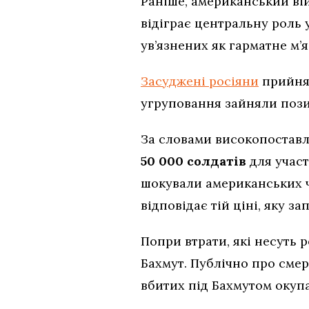
Раніше, американський вій
відіграє центральну роль 
ув’язнених як гарматне м’я
Засуджені росіяни
прийнял
угруповання зайняли позиц
За словами високопоставл
50 000 солдатів
для участ
шокували американських чи
відповідає тій ціні, яку за
Попри втрати, які несуть 
Бахмут. Публічно про сме
вбитих під Бахмутом окупа