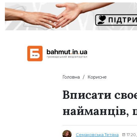
Головна
Корисне
Вписати своє
найманців, 
Семаковська Тетяна
17:20