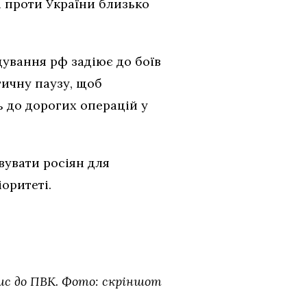
і проти України близько
ування рф задіює до боїв
тичну паузу, щоб
ь до дорогих операцій у
вувати росіян для
іоритеті.
ис до ПВК. Фото: скріншот