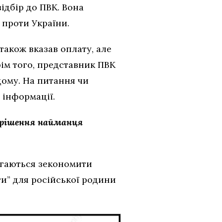
ідбір до ПВК. Вона
 проти України.
також вказав оплату, але
рім того, представник ПВК
дому. На питання чи
ї інформації.
” рішення найманця
агаються зекономити
ти” для російської родини