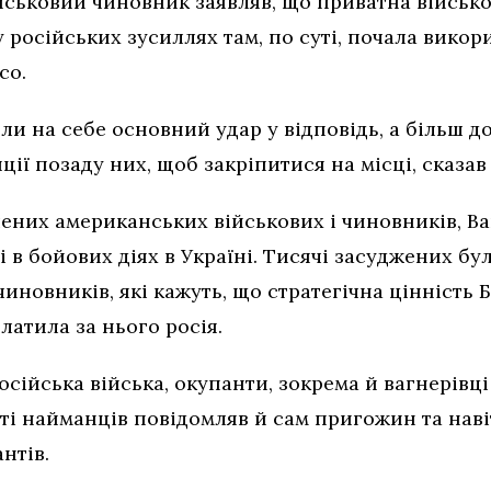
ськовий чиновник заявляв, що приватна військов
у російських зусиллях там, по суті, почала вико
со.
и на себе основний удар у відповідь, а більш до
ії позаду них, щоб закріпитися на місці, сказав
ених американських військових і чиновників, Ва
і в бойових діях в Україні. Тисячі засуджених були
новників, які кажуть, що стратегічна цінність 
платила за нього росія.
російська війська, окупанти, зокрема й вагнері
рті найманців повідомляв й сам пригожин та нав
нтів.