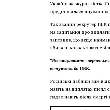
Українська журналістка Я
представилася дружиною чо
Так званий рекрутер ПВК п
на запитання про виплати 
запевнив, що якщо найман
вбивали когось з вагнерів
“Як пощастить, вернеться 
вступити до ПВК.
Російські пабліки вже ві
навіть на виплатах після 
падає навіть після смерті 