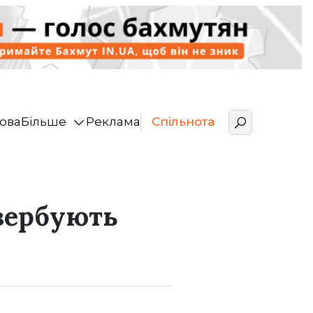
ова
Більше
Реклама
Спільнота
 вербують