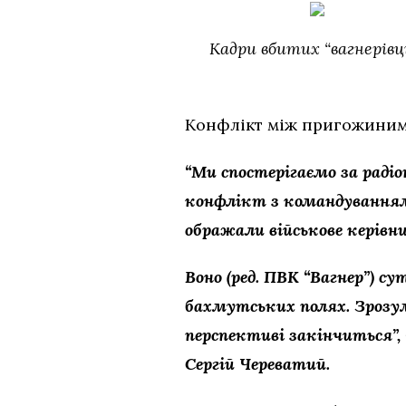
Кадри вбитих “вагнерівці
Конфлікт між пригожиним 
“Ми спостерігаємо за радіо
конфлікт з командуванням
ображали військове керівни
Воно (ред. ПВК “Вагнер”) с
бахмутських полях. Зрозумі
перспективі закінчиться”,
Сергій Череватий.