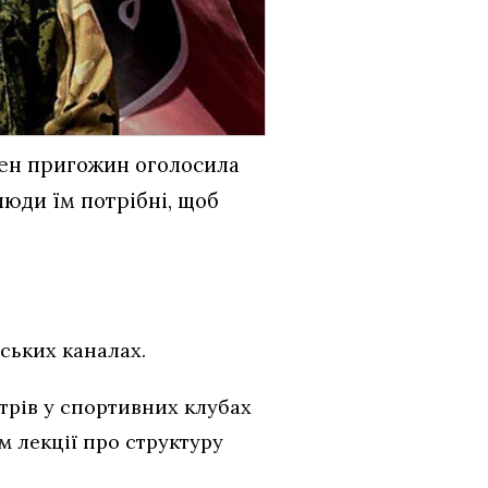
вген пригожин оголосила
люди їм потрібні, щоб
ських каналах.
трів у спортивних клубах
їм лекції про структуру