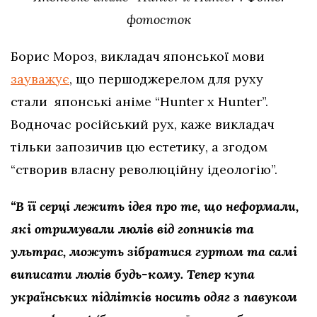
фотосток
Борис Мороз, викладач японської мови
зауважує
, що першоджерелом для руху
стали японські аніме “Hunter x Hunter”.
Водночас російський рух, каже викладач
тільки запозичив цю естетику, а згодом
“створив власну революційну ідеологію”.
“В її серці лежить ідея про те, що неформали,
які отримували люлів від гопників та
ультрас, можуть зібратися гуртом та самі
виписати люлів будь-кому. Тепер купа
українських підлітків носить одяг з павуком