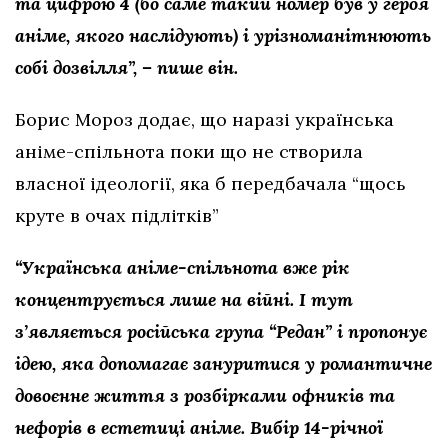
та цифрою 4 (бо саме такий номер був у героя
аніме, якого наслідують) і урізноманітнюють
собі дозвілля”, – пише він.
Борис Мороз додає, що наразі українська
аніме-спільнота поки що не створила
власної ідеології, яка б передбачала “щось
круте в очах підлітків”
“Українська аніме-спільнота вже рік
концентрується лише на війні. І тут
з’являється російська група “Редан” і пропонує
ідею, яка допомагає зануритися у романтичне
довоєнне життя з розбірками офників та
нефорів в естетиці аніме. Вибір 14-річної