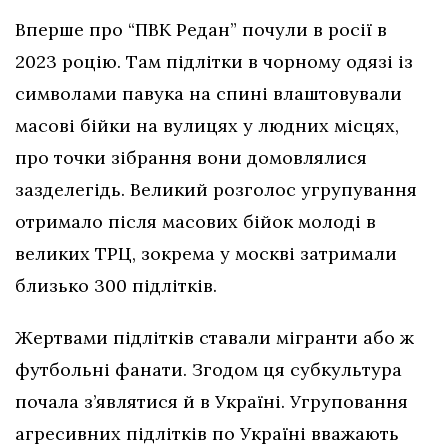
Вперше про “ПВК Редан” почули в росії в
2023 роцію. Там підлітки в чорному одязі із
символами павука на спині влаштовували
масові бійки на вулицях у людних місцях,
про точки зібрання вони домовлялися
зазделегідь. Великий розголос угрупування
отримало після масових бійок молоді в
великих ТРЦ, зокрема у москві затримали
близько 300 підлітків.
Жертвами підлітків ставали мігранти або ж
футбольні фанати. Згодом ця субкультура
почала з’являтися й в Україні. Угруповання
агресивних підлітків по Україні вважають