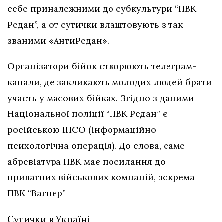
себе приналежними до субкультури “ПВК
Редан”, а от сутички влаштовують з так
званими «АнтиРедан».
Організатори бійок створюють телеграм-
канали, де закликають молодих людей брати
участь у масових бійках. Згідно з даними
Національної поліції “ПВК Редан” є
російською ІПСО (інформаційно-
психологічна операція). До слова, саме
абревіатура ПВК має посилання до
приватних військових компаній, зокрема
ПВК “Вагнер”
Сутички в Україні