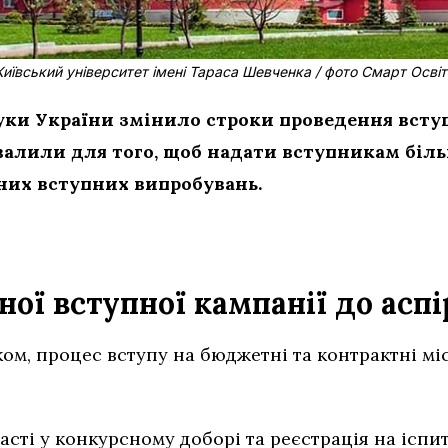
Київський університет імені Тараса Шевченка / фото Смарт Освіт
ауки України змінило строки проведення всту
валили для того, щоб надати вступникам біль
них вступних випробувань.
.
ної вступної кампанії до асп
ом, процес вступу на бюджетні та контрактні міс
асті у конкурсному доборі та реєстрація на іспит