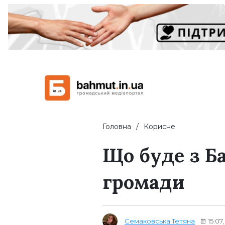
Головна
Корисне
Що буде з Б
громади
Семаковська Тетяна
15:07