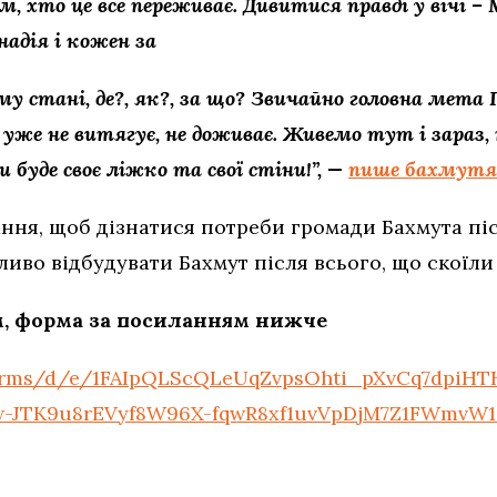
м, хто це все переживає. Дивитися правді у вічі 
надія і кожен за
ному стані, де?, як?, за що? Звичайно головна мет
 уже не витягує, не доживає. Живемо тут і зараз
 буде своє ліжко та свої стіни!”, —
пише бахмутя
ння, щоб дізнатися потреби громади Бахмута піс
иво відбудувати Бахмут після всього, що скоїли 
, форма за посиланням нижче
/forms/d/e/1FAIpQLScQLeUqZvpsOhti_pXvCq7dpiH
Vw-JTK9u8rEVyf8W96X-fqwR8xf1uvVpDjM7Z1FWmvW