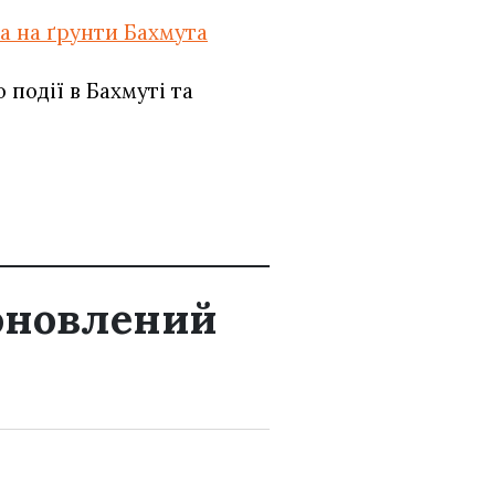
ла на ґрунти Бахмута
події в Бахмуті та
 оновлений