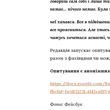
говориш сам собі і лише ти
немає… нічого немає. Була 
неї хапався. Все в підвіше
все проясниться. Але хтось
чомусь хочеться ясності, чи
Редакція запускає опитува
разом з фахівцями чи можл
Опитування є анонімним
https://docs.google.com
fbclid=IwAR3j23L4M2cslS
Фото: Фейсбук