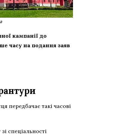
а
пної кампанії до
ше часу на подання заяв
ірантури
ця передбачає такі часові
 зі спеціальності