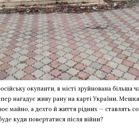
сійську окупанти, в місті зруйнована більша ч
пер нагадує живу рану на карті України. Мешка
оє майно, а дехто й життя рідних — ставлять со
 буде куди повертатися після війни?