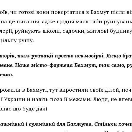
оїв, чи готові вони повертатися в Бахмут після в
 на це питання, адже щодня масштаби руйнувань 
илерії, руйнують школи, садочки, житлові будинку
ільну руїну.
орій, там руйнації просто неймовірні. Якщо бра
ване. Наше місто-фортеця Бахмут, так само, ру
енко.
рожили в Бахмуті, тут виростили своїх дітей, по
ї України й навіть поза її межами. Люди, не впе
 знає що буде далі.
трашніший і сумніший для Бахмута. Стільки хочет