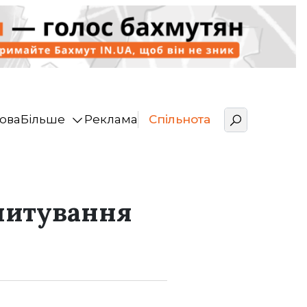
ова
Більше
Реклама
Спільнота
опитування