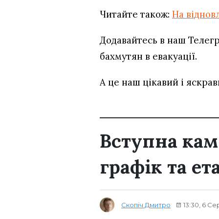
Читайте також:
На віднов
Додавайтесь в наш Телегр
бахмутян в евакуації.
А це наш цікавий і яскрав
Вступна кам
графік та ет
Скопіч Дмитро
13:30, 6 Се