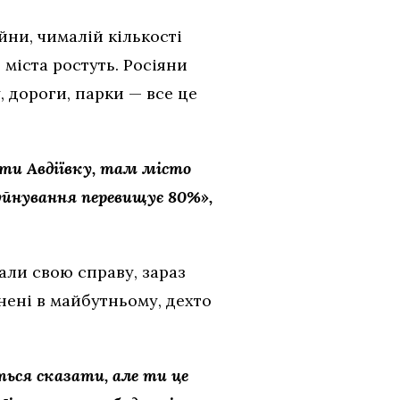
ійни, чималій кількості
міста ростуть. Росіяни
, дороги, парки — все це
ти Авдіївку, там місто
йнування перевищує 80%»,
чали свою справу, зараз
внені в майбутньому, дехто
ься сказати, але ти це