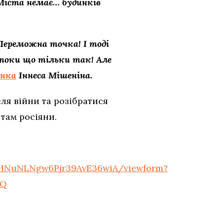
– Міста немає… будинків
а Переможна точка! І тоді
, поки що тільки так! Але
нка
Іннеса Мішеніна.
ля війни та розібратися
там росіяни.
THNuNLNgw6Pjr39AvE36wiA/viewform?
1Q