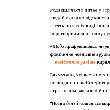
Редакція часто питає у гер
людей складно відповісти
гатять по з усіх видів арт
перетворилися на одну суц
«Щодо прифронтових терит
фактично повністю зруйно
—
повідомляв раніше
Кирил
Бахмутяни, які все життя п
розкидані по всій територі
втратив дім вже двічі й не
“Новий день і кожен все с