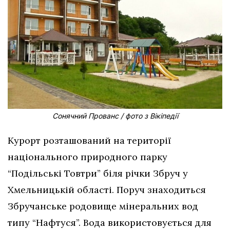
Сонячний Прованс / фото з Вікіпедії
Курорт розташований на території
національного природного парку
“Подільські Товтри” біля річки Збруч у
Хмельницькій області. Поруч знаходиться
Збручанське родовище мінеральних вод
типу “Нафтуся”. Вода використовується для