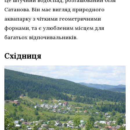
Це штучний водоспад, розташований біля
Сатанова. Він має вигляд природного
аквапарку з чіткими геометричними
формами, та є улюбленим місцем для
багатьох відпочивальників.
Східниця