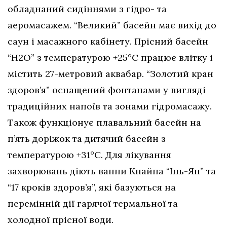
обладнаний сидіннями з гідро- та
аеромасажем. “Великий” басейн має вихід до
саун і масажного кабінету. Прісний басейн
“H2O” з температурою +25°C працює влітку і
містить 27-метровий аквабар. “Золотий кран
здоров’я” оснащений фонтанами у вигляді
традиційних напоїв та зонами гідромасажу.
Також функціонує плавальний басейн на
п’ять доріжок та дитячий басейн з
температурою +31°C. Для лікування
захворювань діють ванни Кнайпа “Інь-Ян” та
“17 кроків здоров’я”, які базуються на
перемінній дії гарячої термальної та
холодної прісної води.