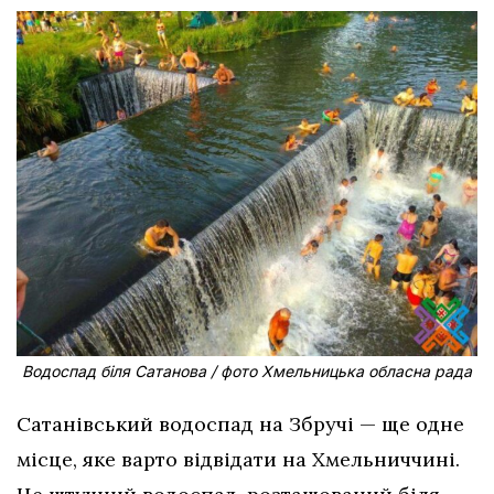
Водоспад біля Сатанова / фото Хмельницька обласна рада
Сатанівський водоспад на Збручі — ще одне
місце, яке варто відвідати на Хмельниччині.