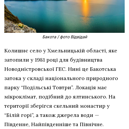
Бакота / фото Відвідай
Колишнє село у Хмельницькій області, яке
затопили у 1981 році для будівництва
Новодністровської ГЕС. Нині це Бакотська
затока у складі національного природного
парку “Подільські Товтри”. Локація має
мікроклімат, подібний до ялтинського. На
території зберігся скельний монастир у
“Білій горі”, а також джерела води —
Південне, Найпівденніше та Північне.