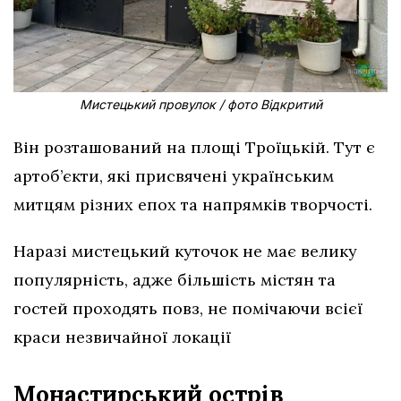
Мистецький провулок / фото Відкритий
Він розташований на площі Троїцькій. Тут є
артоб’єкти, які присвячені українським
митцям різних епох та напрямків творчості.
Наразі мистецький куточок не має велику
популярність, адже більшість містян та
гостей проходять повз, не помічаючи всієї
краси незвичайної локації
Монастирський острів