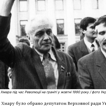
Хмара під час Революції на граніті у жовтні 1990 року / фото У
 Хмару було обрано депутатом Верховної ради Ук