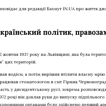
повідає для редакції Бахмут IN.UA про життя ди
країнський політик, правоза
 жовтня 1937 року на Львівщині, яка була терито
я” цих територій.
ав водієм, а потім вирішив втілити власну мрію 
працював стоматологом в смт Гірник Червоноград
участь у дисидентському русі, зокрема розповсюд
1972 році він доклав руки до випуску підпільног
воохоронними органами було здійснено перший ар