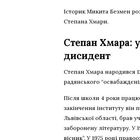
Історик Микита Безмен роз
Степана Хмари.
Степан Хмара: у
дисидент
Степан Хмара народився 12
радянського “освабаждєні
Після школи 4 роки працюв
закінчення інституту він 
Львівської області, брав 
заборонену літературу. У 
вісник”. У 1975 році пра