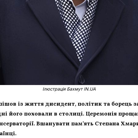
Ілюстрація Бахмут IN.UA
в пішов із життя дисидент, політик та борець 
ні його поховали в столиці. Церемонія проща
онсерваторії. Вшанувати пам’ять Степана Хмар
аїнці.