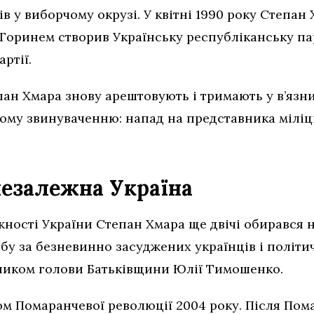
ів у виборчому окрузі. У квітні 1990 року Степан
Горинем створив Українську республіканську пар
артії.
ан Хмара знову арештовують і тримають у в’язниц
му звинуваченню: напад на представника міліції
незалежна Україна
жності України Степан Хмара ще двічі обирався 
у за безневинно засуджених українців і політичн
ником голови Батьківщини Юлії Тимошенко.
ом Помаранчевої революції 2004 року. Після Пом