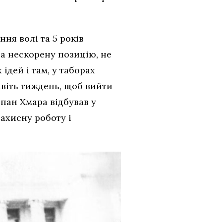
ня волі та 5 років
За нескорену позицію, не
дей і там, у таборах
авіть тиждень, щоб вийти
епан Хмара відбував у
захисну роботу і