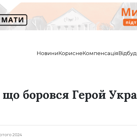
Новини
Корисне
Компенсація
Відбуд
а що боровся Герой Укр
Лютого 2024