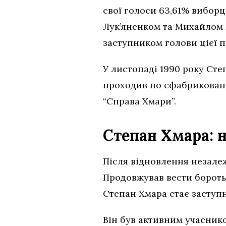
свої голоси 63,61% виборц
Лук’яненком та Михайлом 
заступником голови цієї п
У листопаді 1990 року Степ
проходив по сфабриковано
“Справа Хмари”.
Степан Хмара: 
Після відновлення незале
Продовжував вести боротьб
Степан Хмара стає заступ
Він був активним учасник