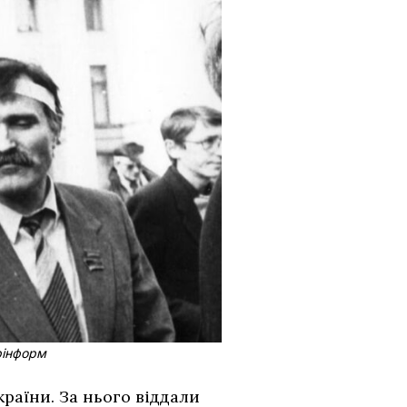
крінформ
раїни. За нього віддали