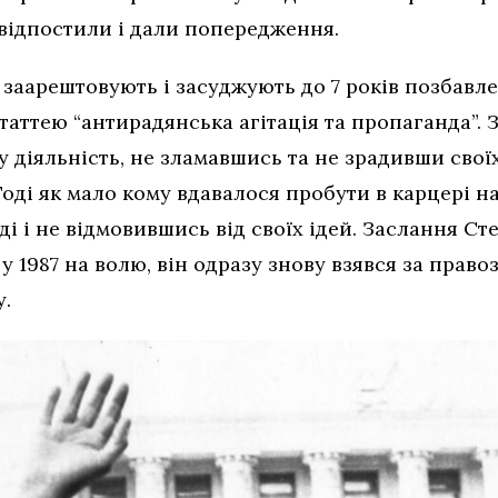
 відпостили і дали попередження.
 заарештовують і засуджують до 7 років позбавлен
аттею “антирадянська агітація та пропаганда”. 
іяльність, не зламавшись та не зрадивши своїх і
 Тоді як мало кому вдавалося пробути в карцері н
ді і не відмовившись від своїх ідей. Заслання Ст
у 1987 на волю, він одразу знову взявся за право
.