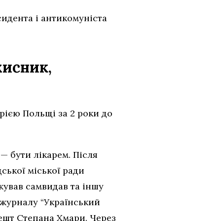
сидента і антикомуніста
хисник,
рією Польщі за 2 роки до
— бути лікарем. Після
ської міської ради
жував самвидав та іншу
о журналу “Український
ешт Степана Хмари. Через