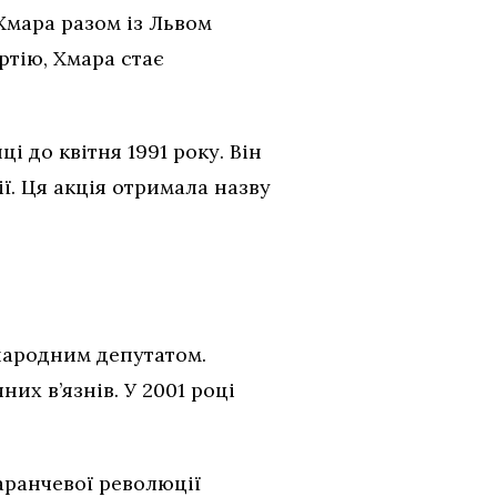
 Хмара разом із Львом
тію, Хмара стає
і до квітня 1991 року. Він
. Ця акція отримала назву
народним депутатом.
их в’язнів. У 2001 році
аранчевої революції