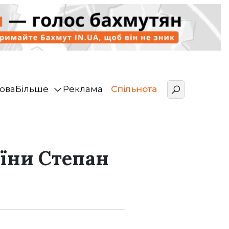
ова
Більше
Реклама
Спільнота
аїни Степан