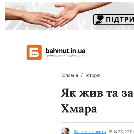
Головна
Історія
Як жив та з
Хмара
Безмен Микита
14:33, 27 