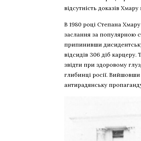
відсутність доказів Хмару
В 1980 році Степана Хмару
заслання за популярною ст
припинивши дисидентську д
відсидів 306 діб карцеру.
звідти при здоровому глуз
глибинці росії. Вийшовши 
антирадянську пропаганду