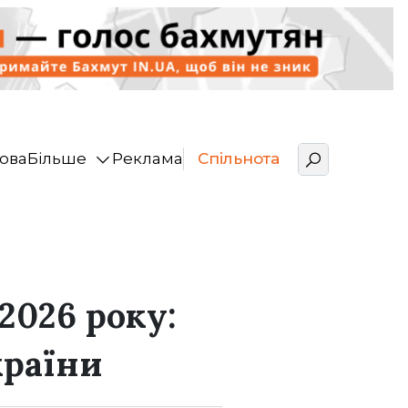
ова
Більше
Реклама
Спільнота
2026 року:
країни