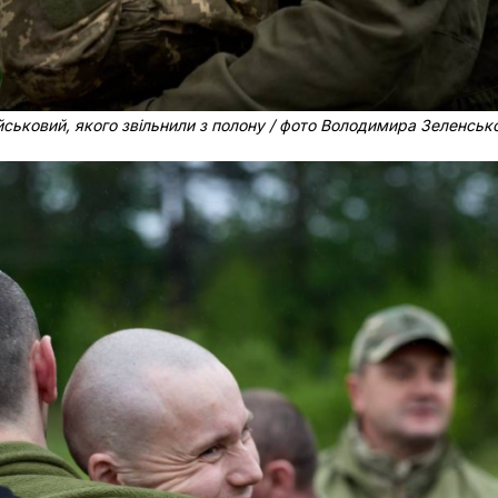
йськовий, якого звільнили з полону / фото Володимира Зеленськ