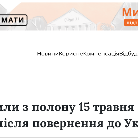
Новини
Корисне
Компенсація
Відбуд
ли з полону 15 травня 
після повернення до У