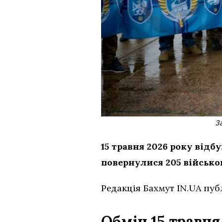
З
15 травня 2026 року відб
повернулися 205 військов
Редакція Бахмут IN.UA пуб
Обмін 15 травня