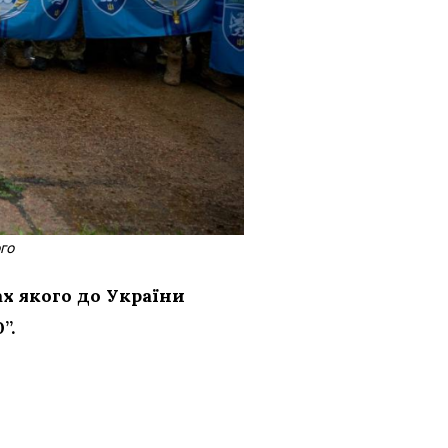
го
х якого до України
”.