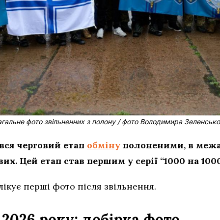
агальне фото звільненних з полону / фото Володимира Зеленсько
увся черговий етап
обміну
полоненими, в межа
их. Цей етап став першим у серії “1000 на 1000
лікує перші фото після звільнення.
 2026 року: добірка фото