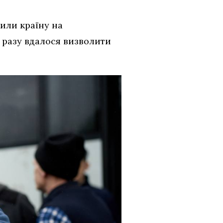
нили країну на
 разу вдалося визволити