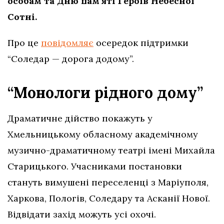
особам та Дню пам’яті Героїв Небесної
Сотні.
Про це
повідомляє
осередок підтримки
“Соледар — дорога додому”.
“Монологи рідного дому”
Драматичне дійство покажуть у
Хмельницькому обласному академічному
музично-драматичному театрі імені Михайла
Старицького. Учасниками постановки
стануть вимушені переселенці з Маріуполя,
Харкова, Пологів, Соледару та Асканії Нової.
Відвідати захід можуть усі охочі.