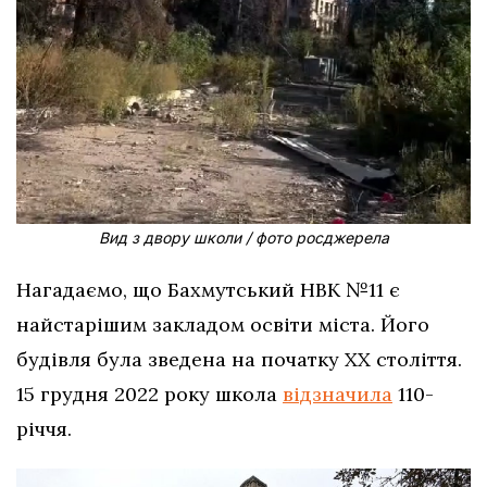
Вид з двору школи / фото росджерела
Нагадаємо, що Бахмутський НВК №11 є
найстарішим закладом освіти міста. Його
будівля була зведена на початку ХХ століття.
15 грудня 2022 року школа
відзначила
110-
річчя.