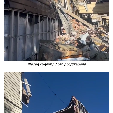
Фасад будівлі / фото росджерела