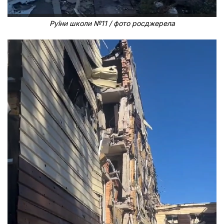
Руїни школи №11 / фото росджерела