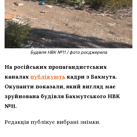
Будівля НВК №11 / фото росджерела
На російських пропагандистських
каналах
публікують
кадри з Бахмута.
Окупанти показали, який вигляд має
зруйнована будівля Бахмутського НВК
№11.
Редакція публікує вибрані знімки.