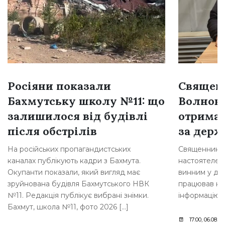
Росіяни показали
Священн
Бахмутську школу №11: що
Волнова
залишилося від будівлі
отримав
після обстрілів
за держ
На російських пропагандистських
Священника з
каналах публікують кадри з Бахмута.
настоятелем 
Окупанти показали, який вигляд має
винним у дер
зруйнована будівля Бахмутського НВК
працював на
№11. Редакція публікує вибрані знімки.
інформацію 
Бахмут, школа №11, фото 2026 […]
17:00, 06.08.2