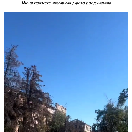
Місце прямого влучання / фото росджерела