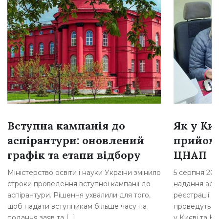
Вступна кампанія до
Як у Ки
аспірантури: оновлений
прийом
графік та етапи відбору
ЦНАП
Міністерство освіти і науки України змінило
5 серпня 202
строки проведення вступної кампанії до
надання адмі
аспірантури. Рішення ухвалили для того,
реєстрації Б
щоб надати вступникам більше часу на
проведуть п
подання заяв та […]
у Києві та Ки