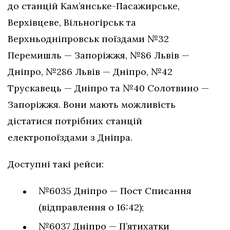
до станцій Кам’янське-Пасажирське,
Верхівцеве, Вільногірськ та
Верхньодніпровськ поїздами №32
Перемишль — Запоріжжя, №86 Львів —
Дніпро, №286 Львів — Дніпро, №42
Трускавець — Дніпро та №40 Солотвино —
Запоріжжя. Вони мають можливість
дістатися потрібних станцій
електропоїздами з Дніпра.
Доступні такі рейси:
№6035 Дніпро — Пост Списання
(відправлення о 16:42);
№6037 Дніпро — П’ятихатки