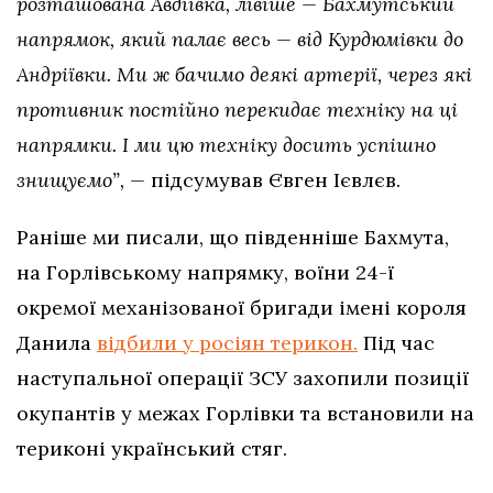
розташована Авдіївка, лівіше — Бахмутський
напрямок, який палає весь — від Курдюмівки до
Андріївки. Ми ж бачимо деякі артерії, через які
противник постійно перекидає техніку на ці
напрямки. І ми цю техніку досить успішно
знищуємо”, —
підсумував Євген Ієвлєв.
Раніше ми писали, що південніше Бахмута,
на Горлівському напрямку, воїни 24-ї
окремої механізованої бригади імені короля
Данила
відбили у росіян терикон.
Під час
наступальної операції ЗСУ захопили позиції
окупантів у межах Горлівки та встановили на
териконі український стяг.