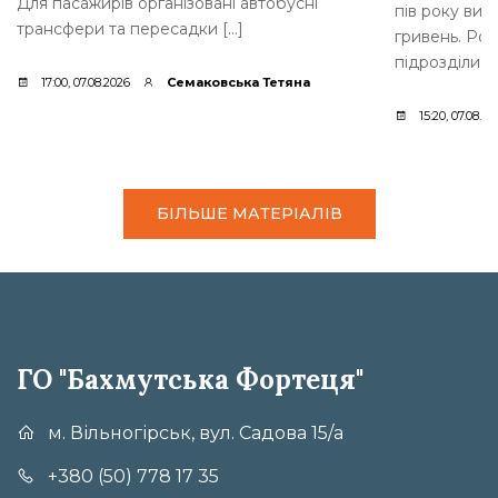
Для пасажирів організовані автобусні
пів року вит
трансфери та пересадки […]
гривень. Роз
підрозділи м
17:00, 07.08.2026
Семаковська Тетяна
15:20, 07.08.20
БІЛЬШЕ МАТЕРІАЛІВ
ГО "Бахмутська Фортеця"
м. Вільногірськ, вул. Садова 15/а
+380 (50) 778 17 35