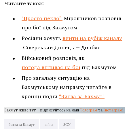
Читайте також:
“Просто пекло”:
Мірошников розповів
про бої під Бахмутом
Росіяни хочуть
вийти на рубіж каналу
Сіверський Донець — Донбас
Військовий розповів, як
погода впливає на бої
під Бахмутом
Про загальну ситуацію на
Бахмутському напрямку читайте в
хроніці подій
“Битва за Бахмут”
Бахмут живе тут – підписуйтесь на наш
Телеграм
та
Інстаграм
!
битва за Бахмут
війна
ЗСУ