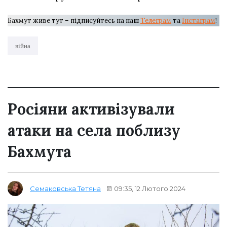
Бахмут живе тут – підписуйтесь на наш
Телеграм
та
Інстаграм
!
війна
Росіяни активізували
атаки на села поблизу
Бахмута
09:35, 12 Лютого 2024
Семаковська Тетяна