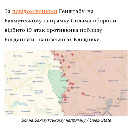
За
повідомленнями
Генштабу, на
Бахмутському напрямку Силами оборони
відбито 19 атак противника поблизу
Богданівки, Іванівського, Кліщіївки.
Бої на Бахмутському напрямку / Deep State