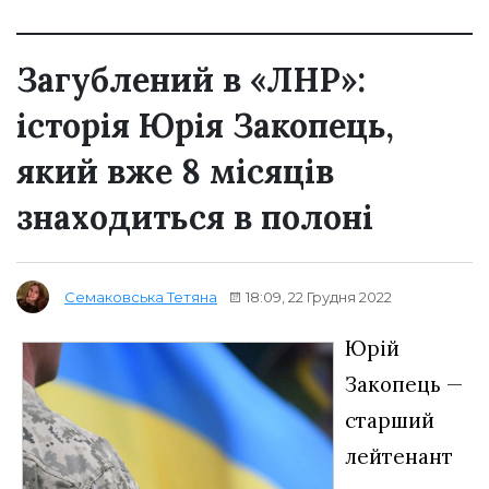
Загублений в «ЛНР»:
історія Юрія Закопець,
який вже 8 місяців
знаходиться в полоні
18:09, 22 Грудня 2022
Семаковська Тетяна
Юрій
Закопець —
старший
лейтенант