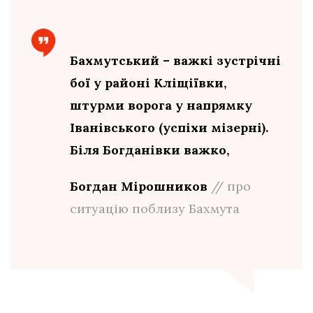
Бахмутський – важкі зустрічні
бої у районі Кліщіївки,
штурми ворога у напрямку
Іванівського (успіхи мізерні).
Біля Богданівки важко,
Богдан Мірошников
// про
ситуацію поблизу Бахмута