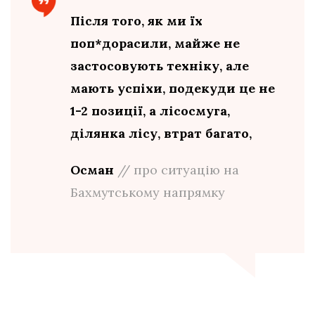
Після того, як ми їх
поп*дорасили, майже не
застосовують техніку, але
мають успіхи, подекуди це не
1-2 позиції, а лісосмуга,
ділянка лісу, втрат багато,
Осман
// про ситуацію на
Бахмутському напрямку