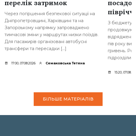
перелік затримок
посадов
півріччі
Через погіршення безпекової ситуації на
Дніпропетровщині, Харківщині та на
З бюджету Б
Запорізькому напрямку запроваджено
продовжують
тимчасові зміни у маршрутах низки поїздів.
відрядження 
Для пасажирів організовані автобусні
пів року вит
трансфери та пересадки […]
гривень. Роз
підрозділи м
17:00, 07.08.2026
Семаковська Тетяна
15:20, 07.08.20
БІЛЬШЕ МАТЕРІАЛІВ