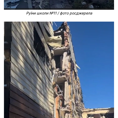
Руїни школи №11 / фото росджерела