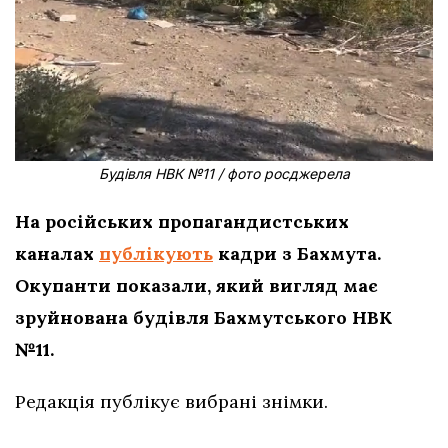
Будівля НВК №11 / фото росджерела
На російських пропагандистських
каналах
публікують
кадри з Бахмута.
Окупанти показали, який вигляд має
зруйнована будівля Бахмутського НВК
№11.
Редакція публікує вибрані знімки.