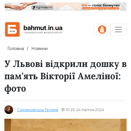
Головна
Новини
У Львові відкрили дошку в
пам’ять Вікторії Амеліної:
фото
10:25, 24 Квітня 2024
Семаковська Тетяна