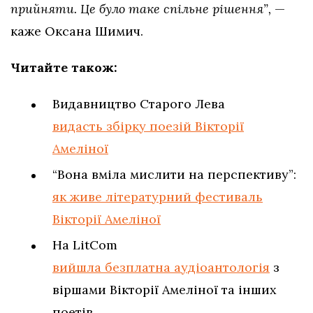
прийняти. Це було таке спільне рішення”,
—
каже Оксана Шимич.
Читайте також:
Видавництво Старого Лева
видасть збірку поезій Вікторії
Амеліної
“Вона вміла мислити на перспективу”:
як живе літературний фестиваль
Вікторії Амеліної
На LitCom
вийшла безплатна аудіоантологія
з
віршами Вікторії Амеліної та інших
поетів