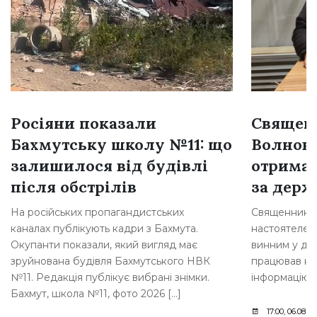
Росіяни показали
Священн
Бахмутську школу №11: що
Волнова
залишилося від будівлі
отримав
після обстрілів
за держ
На російських пропагандистських
Священника з
каналах публікують кадри з Бахмута.
настоятелем 
Окупанти показали, який вигляд має
винним у дер
зруйнована будівля Бахмутського НВК
працював на
№11. Редакція публікує вибрані знімки.
інформацію 
Бахмут, школа №11, фото 2026 […]
17:00, 06.08.2