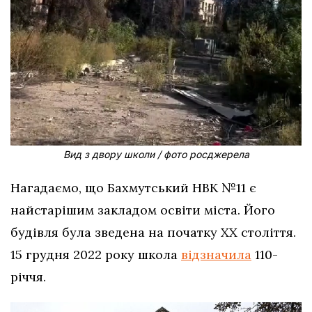
Вид з двору школи / фото росджерела
Нагадаємо, що Бахмутський НВК №11 є
найстарішим закладом освіти міста. Його
будівля була зведена на початку ХХ століття.
15 грудня 2022 року школа
відзначила
110-
річчя.