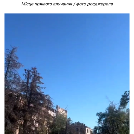
Місце прямого влучання / фото росджерела