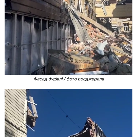
Фасад будівлі / фото росджерела