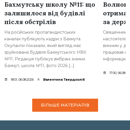
Бахмутську школу №11: що
Волнова
залишилося від будівлі
отримав
після обстрілів
за держ
На російських пропагандистських
Священника з
каналах публікують кадри з Бахмута.
настоятелем 
Окупанти показали, який вигляд має
винним у дер
зруйнована будівля Бахмутського НВК
працював на
№11. Редакція публікує вибрані знімки.
інформацію 
Бахмут, школа №11, фото 2026 […]
17:00, 06.08.2
18:01, 06.08.2026
Валентина Твердохліб
БІЛЬШЕ МАТЕРІАЛІВ