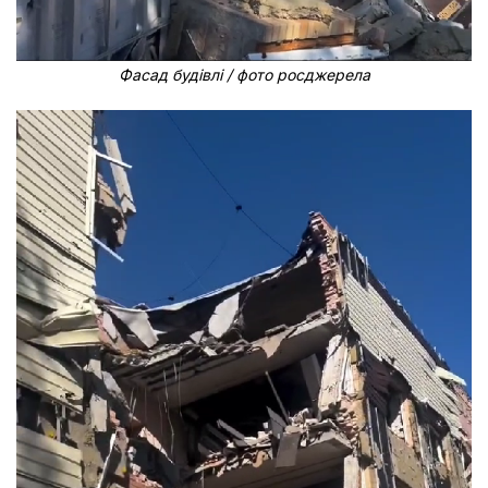
Фасад будівлі / фото росджерела