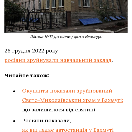
Школа №11 до війни / фото Вікіпедія
26 грудня 2022 року
росіяни зруйнували навчальний заклад
.
Читайте також:
Окупанти показали зруйнований
Свято-Миколаївський храм у Бахмуті:
що залишилося від святині
Росіяни показали,
як виглядає автостанція у Бахмуті