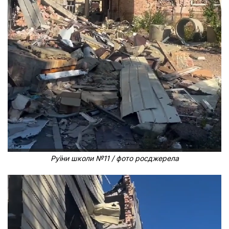
Руїни школи №11 / фото росджерела