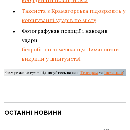
координати позицій ЗСУ
Таксиста з Краматорська підозрюють у
коригуванні ударів по місту
Фотографував позиції і наводив
удари:
безробітного мешканця Лиманщини
викрили у шпигунстві
Бахмут живе тут – підписуйтесь на наш
Телеграм
та
Інстаграм
!
ОСТАННІ НОВИНИ