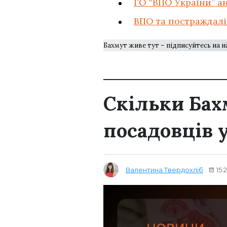
ГО “ВПО України” а
ВПО та постраждалі
Бахмут живе тут – підписуйтесь на 
Скільки Бах
посадовців 
Валентина Твердохліб
15: