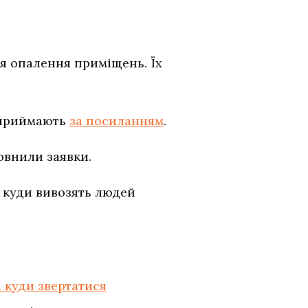
я опалення приміщень. Їх
 приймають
за посиланням
.
повнили заявки.
і куди вивозять людей
 куди звертатися