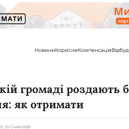
Новини
Корисне
Компенсація
Відбуд
кій громаді роздають
я: як отримати
40, 20 Січня 2026