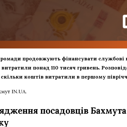
громади продовжують фінансувати службові 
у витратили понад 110 тисяч гривень. Розповід
 скільки коштів витратили в першому півріччі
хмут IN.UA.
рядження посадовців Бахмут
оку