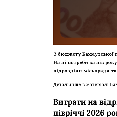
З бюджету Бахмутської 
На ці потреби за пів рок
підрозділи міськради та
Детальніше в матеріалі Ба
Витрати на від
півріччі 2026 р