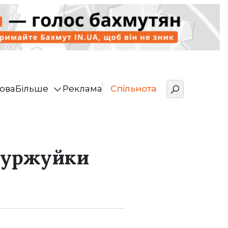
ова
Більше
Реклама
Спільнота
 буржуйки