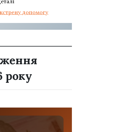
еталі
екстрену допомогу
дження
6 року