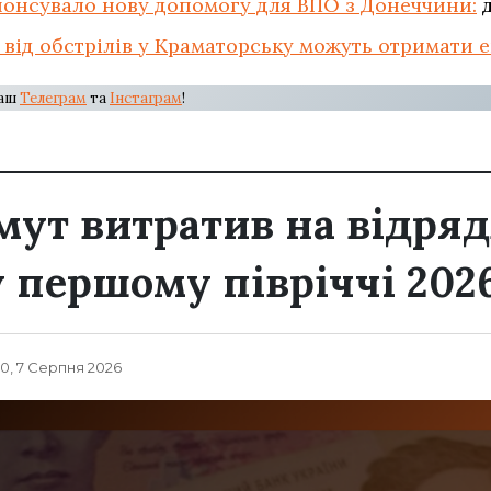
нонсувало нову допомогу для ВПО з Донеччини:
д
 від обстрілів у Краматорську можуть отримати 
наш
Телеграм
та
Інстаграм
!
мут витратив на відря
у першому півріччі 202
20, 7 Серпня 2026