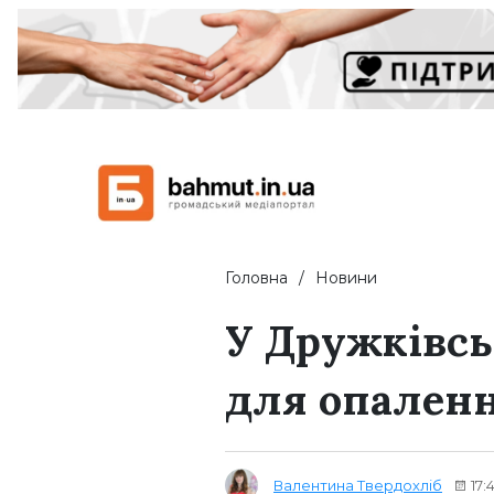
Головна
Новини
У Дружківсь
для опаленн
Валентина Твердохліб
17: