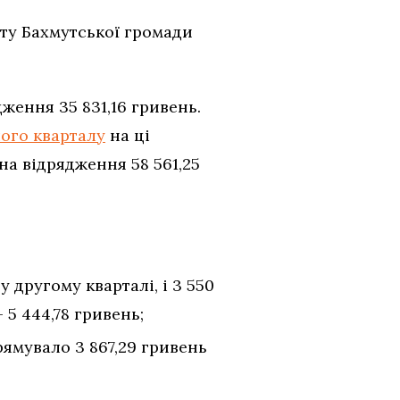
ету Бахмутської громади
ження 35 831,16 гривень.
ого кварталу
на ці
на відрядження 58 561,25
 другому кварталі, і 3 550
5 444,78 гривень;
ямувало 3 867,29 гривень