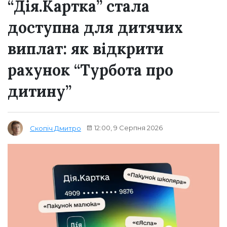
“Дія.Картка” стала
доступна для дитячих
виплат: як відкрити
рахунок “Турбота про
дитину”
12:00, 9 Серпня 2026
Скопіч Дмитро