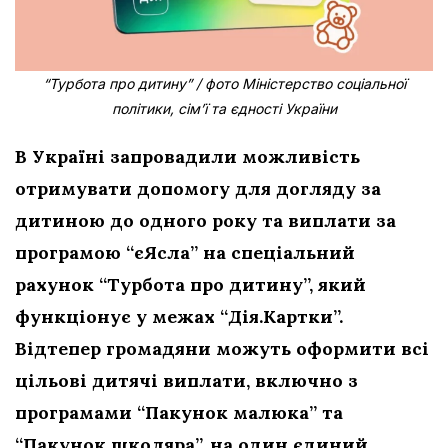
“Турбота про дитину” / фото Міністерство соціальної
політики, сім’ї та єдності України
В Україні запровадили можливість
отримувати допомогу для догляду за
дитиною до одного року та виплати за
програмою “єЯсла” на спеціальний
рахунок “Турбота про дитину”, який
функціонує у межах “Дія.Картки”.
Відтепер громадяни можуть оформити всі
цільові дитячі виплати, включно з
програмами “Пакунок малюка” та
“Пакунок школяра”, на один єдиний