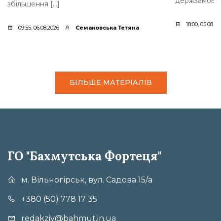
держзамовле
збільшення […]
18:00, 05.08.2
09:55, 06.08.2026
Семаковська Тетяна
БІЛЬШЕ МАТЕРІАЛІВ
ГО "Бахмутська Фортеця"
м. Вільногірськ, вул. Садова 15/а
+380 (50) 778 17 35
redakziy@bahmut.in.ua