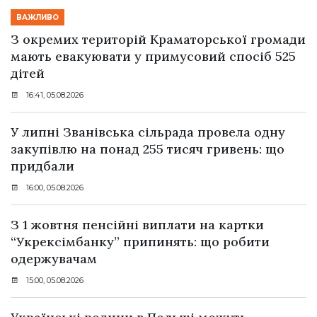
ВАЖЛИВО
З окремих територій Краматорської громади
мають евакуювати у примусовий спосіб 525
дітей
16:41, 05.08.2026
У липні Званівська сільрада провела одну
закупівлю на понад 255 тисяч гривень: що
придбали
16:00, 05.08.2026
З 1 жовтня пенсійні виплати на картки
“Укрексімбанку” припинять: що робити
одержувачам
15:00, 05.08.2026