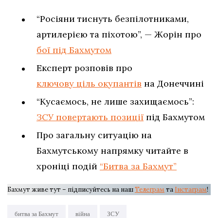
“Росіяни тиснуть безпілотниками,
артилерією та піхотою”, — Жорін про
бої під Бахмутом
Експерт розповів про
ключову ціль окупантів
на Донеччині
“Кусаємось, не лише захищаємось”:
ЗСУ повертають позиції
під Бахмутом
Про загальну ситуацію на
Бахмутському напрямку читайте в
хроніці подій
“Битва за Бахмут”
Бахмут живе тут – підписуйтесь на наш
Телеграм
та
Інстаграм
!
битва за Бахмут
війна
ЗСУ