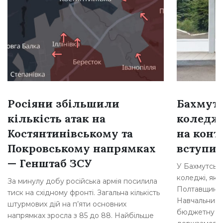
Росіяни збільшили
Бахмут
кількість атак на
коледж 
Костянтинівському та
на конт
Покровському напрямках
вступи
— Генштаб ЗСУ
У Бахмутськ
коледжі, яки
За минулу добу російська армія посилила
Полтавщину, 
тиск на східному фронті. Загальна кількість
Навчальний 
штурмових дій на п’яти основних
бюджетну фо
напрямках зросла з 85 до 88. Найбільше