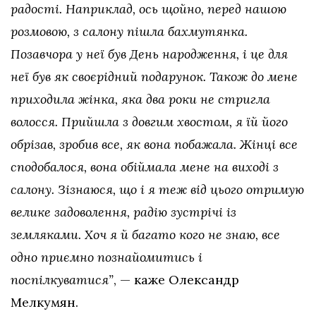
радості. Наприклад, ось щойно, перед нашою
розмовою, з салону пішла бахмутянка.
Позавчора у неї був День народження, і це для
неї був як своєрідний подарунок. Також до мене
приходила жінка, яка два роки не стригла
волосся. Прийшла з довгим хвостом, я їй його
обрізав, зробив все, як вона побажала. Жінці все
сподобалося, вона обіймала мене на виході з
салону. Зізнаюся, що і я теж від цього отримую
велике задоволення, радію зустрічі із
земляками. Хоч я й багато кого не знаю, все
одно приємно познайомитись і
поспілкуватися”
, — каже Олександр
Мелкумян.