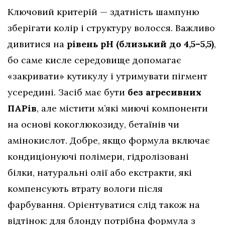
Ключовий критерій — здатність шампуню
зберігати колір і структуру волосся. Важливо
дивитися на
рівень pH (близький до 4,5–5,5)
,
бо саме кисле середовище допомагає
«закривати» кутикулу і утримувати пігмент
усередині. Засіб має бути
без агресивних
ПАРів
, але містити м’які миючі компоненти
на основі кокоглюкозиду, бетаїнів чи
амінокислот. Добре, якщо формула включає
кондиціонуючі полімери, гідролізовані
білки, натуральні олії або екстракти, які
компенсують втрату вологи після
фарбування. Орієнтуватися слід також на
відтінок: для блонду потрібна формула з