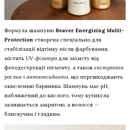
Формула шампуню
Beaver Energizing Multi-
Protection
створена спеціально для
стабілізації відтінку після фарбування,
містить
UV-фільтри
для захисту від
фотодеструкції пігменту, а також
екстракти
рослин і антиоксиданти
, що перешкоджають
окисленню барвника. Шампунь має pH,
наближений до кислого, тому кутикула
залишається закритою, а волосся —
блискучим і гладким.