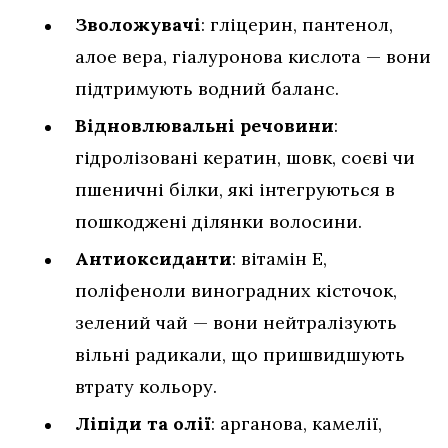
Зволожувачі
: гліцерин, пантенол,
алое вера, гіалуронова кислота — вони
підтримують водний баланс.
Відновлювальні речовини
:
гідролізовані кератин, шовк, соєві чи
пшеничні білки, які інтегруються в
пошкоджені ділянки волосини.
Антиоксиданти
: вітамін E,
поліфеноли виноградних кісточок,
зелений чай — вони нейтралізують
вільні радикали, що пришвидшують
втрату кольору.
Ліпіди та олії
: арганова, камелії,