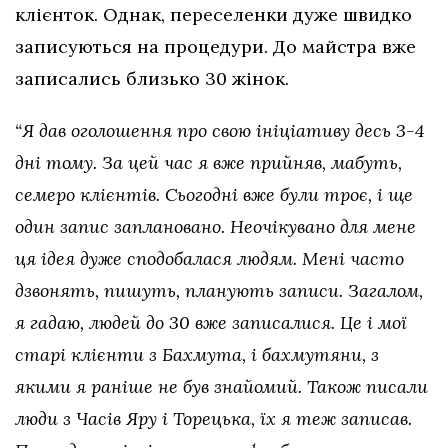
клієнток. Однак, переселенки дуже швидко
записуються на процедури. До майстра вже
записались близько 30 жінок.
“Я дав оголошення про свою ініціативу десь 3-4
дні тому. За цей час я вже прийняв, мабуть,
семеро клієнтів. Сьогодні вже були троє, і ще
один запис заплановано. Неочікувано для мене
ця ідея дуже сподобалася людям. Мені часто
дзвонять, пишуть, планують записи. Загалом,
я гадаю, людей до 30 вже записалися. Це і мої
старі клієнти з Бахмута, і бахмутяни, з
якими я раніше не був знайомий. Також писали
люди з Часів Яру і Торецька, їх я теж записав.