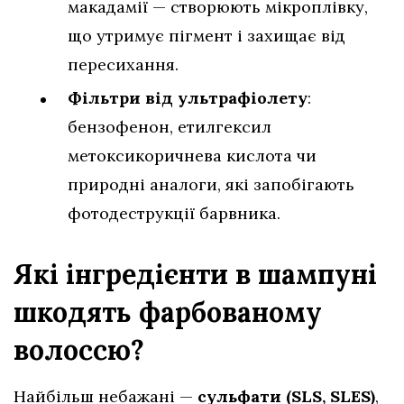
макадамії — створюють мікроплівку,
що утримує пігмент і захищає від
пересихання.
Фільтри від ультрафіолету
:
бензофенон, етилгексил
метоксикоричнева кислота чи
природні аналоги, які запобігають
фотодеструкції барвника.
Які інгредієнти в шампуні
шкодять фарбованому
волоссю?
Найбільш небажані —
сульфати (SLS, SLES)
,