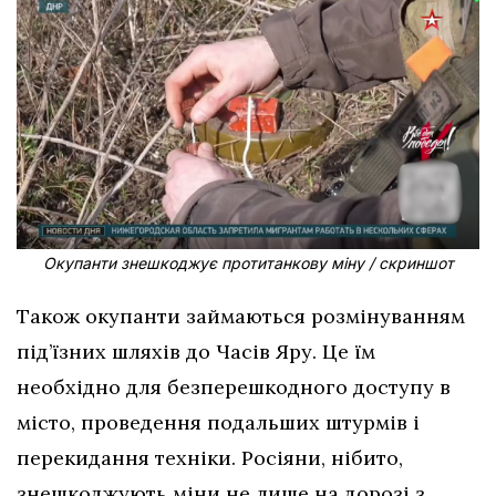
Окупанти знешкоджує протитанкову міну / скриншот
Також окупанти займаються розмінуванням
під’їзних шляхів до Часів Яру. Це їм
необхідно для безперешкодного доступу в
місто, проведення подальших штурмів і
перекидання техніки. Росіяни, нібито,
знешкоджують міни не лише на дорозі з