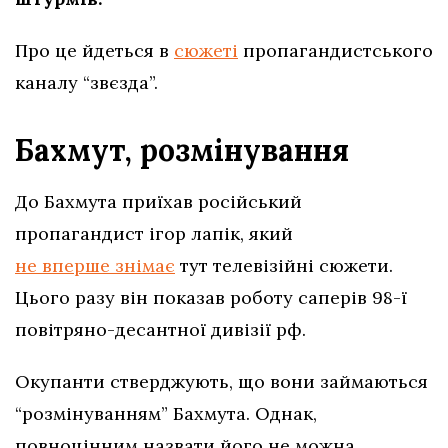
Про це йдеться в
сюжеті
пропагандистського
каналу “звєзда”.
Бахмут, розмінування
До Бахмута приїхав російський
пропагандист ігор лапік, який
не вперше знімає
тут телевізійні сюжети.
Цього разу він показав роботу саперів 98-ї
повітряно-десантної дивізії рф.
Окупанти стверджують, що вони займаються
“розмінуванням” Бахмута. Однак,
повноцінним назвати його не можна.