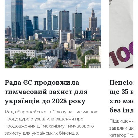
Рада ЄС продовжила
Пенсіон
тимчасовий захист для
ще 35 ві
українців до 2028 року
хто має
без інде
Рада Європейського Союзу за письмовою
процедурою ухвалила рішення про
Підвищення 
продовження дії механізму тимчасового
завдяки щорі
захисту для українських біженців.
категорії гр