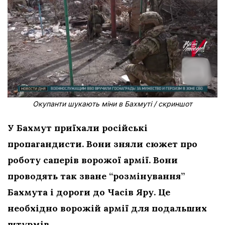
Окупанти шукають міни в Бахмуті / скриншот
У Бахмут приїхали російські
пропагандисти. Вони зняли сюжет про
роботу саперів ворожої армії. Вони
проводять так зване “розмінування”
Бахмута і дороги до Часів Яру. Це
необхідно ворожій армії для подальших
штурмів.