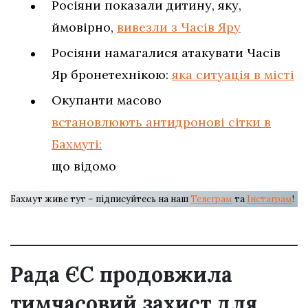
Росіяни показали дитину, яку,
ймовірно,
вивезли з Часів Яру
Росіяни намагалися атакувати Часів
Яр бронетехнікою:
яка ситуація в місті
Окупанти масово
встановлюють антидронові сітки в
Бахмуті:
що відомо
Бахмут живе тут – підписуйтесь на наш
Телеграм
та
Інстаграм
!
Рада ЄС продовжила
тимчасовий захист для