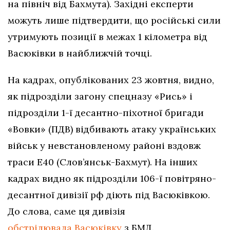
на північ від Бахмута). Західні експерти
можуть лише підтвердити, що російські сили
утримують позиції в межах 1 кілометра від
Васюківки в найближчій точці.
На кадрах, опублікованих 23 жовтня, видно,
як підрозділи загону спецназу «Рись» і
підрозділи 1-ї десантно-піхотної бригади
«Вовки» (ПДВ) відбивають атаку українських
військ у невстановленому районі вздовж
траси Е40 (Слов’янськ-Бахмут). На інших
кадрах видно як підрозділи 106-ї повітряно-
десантної дивізії рф діють під Васюківкою.
До слова, саме ця дивізія
обстрілювала Васюківку
з БМД.