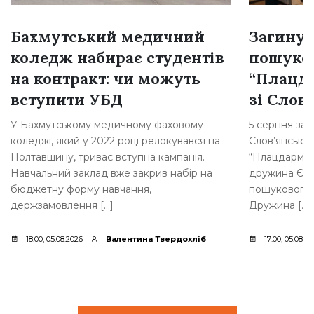
Бахмутський медичний
Загинув
коледж набирає студентів
пошуков
на контракт: чи можуть
“Плацд
вступити УБД
зі Слов
У Бахмутському медичному фаховому
5 серпня заг
коледжі, який у 2022 році релокувався на
Слов’янська,
Полтавщину, триває вступна кампанія.
“Плацдарм”.
Навчальний заклад вже закрив набір на
дружина Євге
бюджетну форму навчання,
пошукового 
держзамовлення […]
Дружина […]
18:00, 05.08.2026
Валентина Твердохліб
17:00, 05.08.2