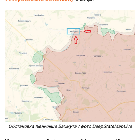
Обстановка північніше Бахмута / фото DeepStateMapLive