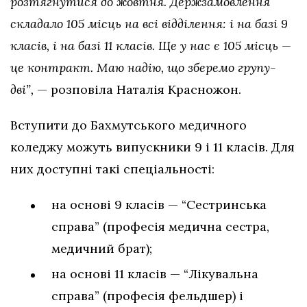
розтягнутися до жовтня. Держзамовлення
складало 105 місць на всі відділення: і на базі 9
класів, і на базі 11 класів. Ще у нас є 105 місць —
це контракт. Маю надію, що зберемо групу-
дві”,
— розповіла Наталія Красножон.
Вступити до Бахмутського медичного
коледжу можуть випускники 9 і 11 класів. Для
них доступні такі спеціальності:
на основі 9 класів — “Сестринська
справа” (професія медична сестра,
медичний брат);
на основі 11 класів — “Лікувальна
справа” (професія фельдшер) і