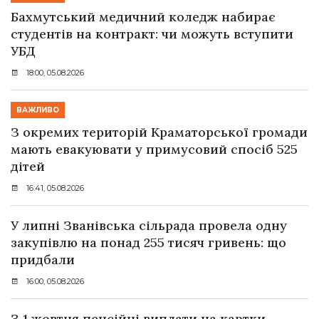
Бахмутський медичний коледж набирає
студентів на контракт: чи можуть вступити
УБД
18:00, 05.08.2026
ВАЖЛИВО
З окремих територій Краматорської громади
мають евакуювати у примусовий спосіб 525
дітей
16:41, 05.08.2026
У липні Званівська сільрада провела одну
закупівлю на понад 255 тисяч гривень: що
придбали
16:00, 05.08.2026
З 1 жовтня пенсійні виплати на картки