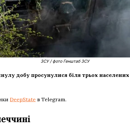
ЗСУ / фото Генштаб ЗСУ
минулу добу просунулися біля трьох населених
тики
DeepState
в Telegram.
неччині