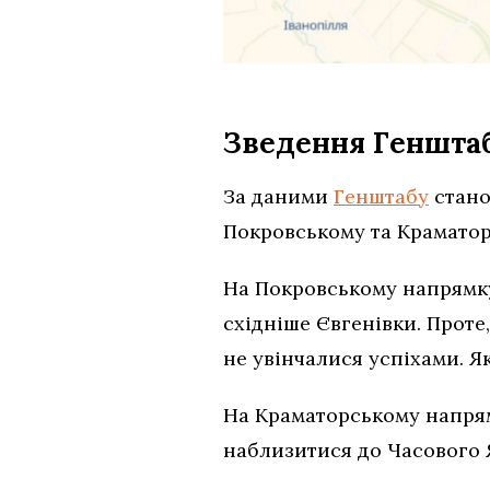
Зведення Геншта
За даними
Генштабу
стано
Покровському та Краматор
На Покровському напрямку 
східніше Євгенівки. Проте
не увінчалися успіхами. Я
На Краматорському напрям
наблизитися до Часового Я