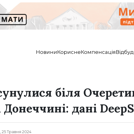
Новини
Корисне
Компенсація
Відбуд
сунулися біля Очеретин
 Донеччині: дані DeepS
, 25 Травня 2024