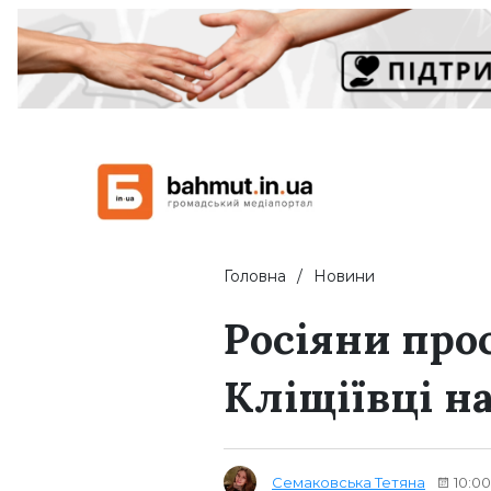
Головна
Новини
Росіяни про
Кліщіївці на
Семаковська Тетяна
10:00