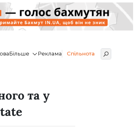
ова
Більше
Реклама
Спільнота
ого та у
tate