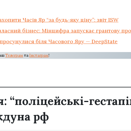
ахопити Часів Яр “за будь-яку ціну”: звіт ISW
 власний бізнес: Мінцифра запускає грантову пр
 просунулися біля Часового Яру — DeepState
наш
Телеграм
та
Інстаграм
!
: “поліцейські-гестапі
ждуна рф