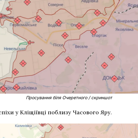
Просування біля Очеретного / скриншот
піхи у Кліщіївці поблизу Часового Яру.