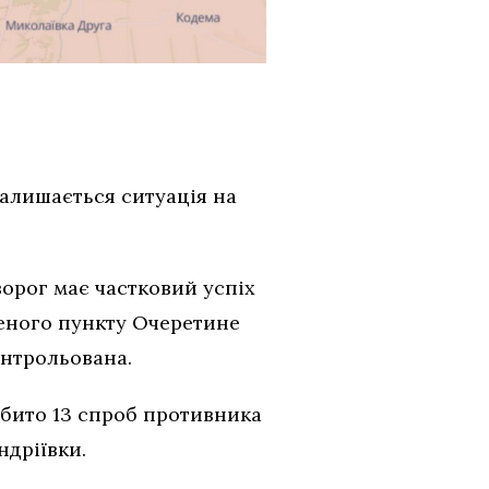
залишається ситуація на
ворог має частковий успіх
леного пункту Очеретине
онтрольована.
дбито 13 спроб противника
ндріївки.