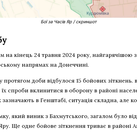
Бої за Часів Яр / скриншот
бу
м на кінець 24 травня 2024 року, найгарячішою 
ському напрямах на Донеччині.
протягом доби відбулося 15 бойових зіткнень. 
, їх спроби вклинитися в оборону в районі насе
к зазначають в Генштабі, ситуація складна, але к
ку, який виник з Бахмутського, загалом було ві
ру. Ще одне бойове зіткнення триває в районі А