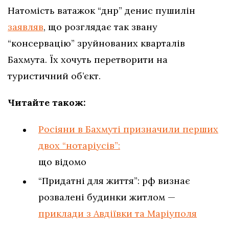
Натомість ватажок “днр” денис пушилін
заявляв
, що розглядає так звану
“консервацію” зруйнованих кварталів
Бахмута. Їх хочуть перетворити на
туристичний об’єкт.
Читайте також:
Росіяни в Бахмуті призначили перших
двох “нотаріусів”:
що відомо
“Придатні для життя”: рф визнає
розвалені будинки житлом —
приклади з Авдіївки та Маріуполя