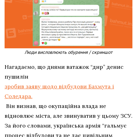
Люди висловлюють обурення / скриншот
Нагадаємо, що днями ватажок “днр” денис
пушилін
зробив заяву щодо відбудови Бахмута і
Соледара.
Він визнав, що окупаційна влада не
відновлює міста, але звинуватив у цьому ЗСУ.
За його словами, українська армія “гальмує
процес відбудови та не дає цивільним