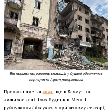
Від прямих потраплянь снарядів у будівлі обвалились
перекриття / фото росджерела
Пропагандистка
каже
, що в Бахмуті не
лишилось вцілілих будинків. Менші
руйнування фіксують у приватному секторі,