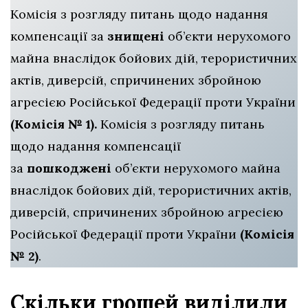
Комісія з розгляду питань щодо надання
компенсації за
знищені
об’єкти нерухомого
майна внаслідок бойових дій, терористичних
актів, диверсій, спричинених збройною
агресією Російської Федерації проти України
(Комісія № 1).
Комісія з розгляду питань
щодо надання компенсації
за
пошкоджені
об’єкти нерухомого майна
внаслідок бойових дій, терористичних актів,
диверсій, спричинених збройною агресією
Російської Федерації проти України
(Комісія
№ 2)
.
Скільки грошей виділили