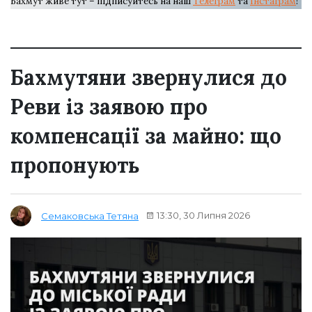
Бахмут живе тут – підписуйтесь на наш
Телеграм
та
Інстаграм
!
Бахмутяни звернулися до
Реви із заявою про
компенсації за майно: що
пропонують
13:30, 30 Липня 2026
Семаковська Тетяна