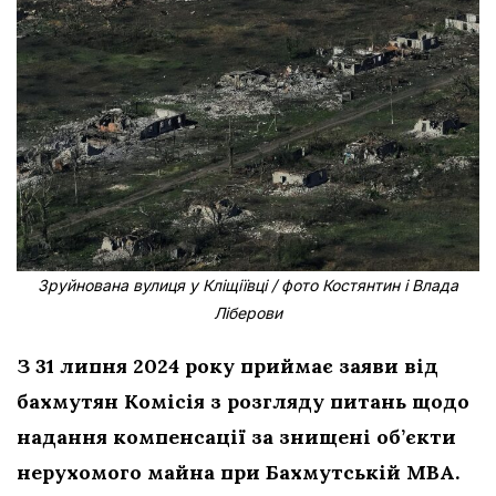
Зруйнована вулиця у Кліщіївці / фото Костянтин і Влада
Ліберови
З 31 липня 2024 року приймає заяви від
бахмутян Комісія з розгляду питань щодо
надання компенсації за знищені об’єкти
нерухомого майна при Бахмутській МВА.