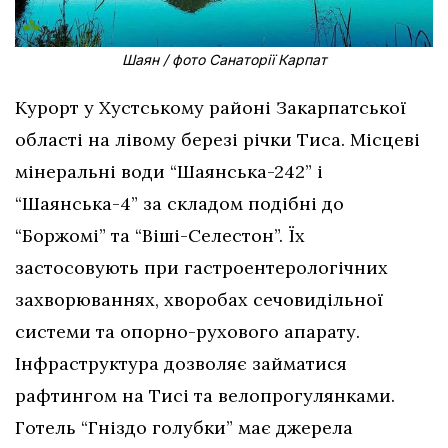
Шаян / фото Санаторії Карпат
Курорт у Хустському районі Закарпатської
області на лівому березі річки Тиса. Місцеві
мінеральні води “Шаянська-242” і
“Шаянська-4” за складом подібні до
“Боржомі” та “Віші-Селестон”. Їх
застосовують при гастроентерологічних
захворюваннях, хворобах сечовидільної
системи та опорно-рухового апарату.
Інфраструктура дозволяє займатися
рафтингом на Тисі та велопрогулянками.
Готель “Гніздо голубки” має джерела