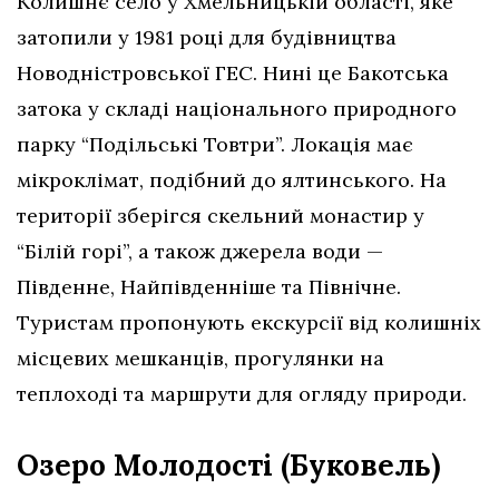
Колишнє село у Хмельницькій області, яке
затопили у 1981 році для будівництва
Новодністровської ГЕС. Нині це Бакотська
затока у складі національного природного
парку “Подільські Товтри”. Локація має
мікроклімат, подібний до ялтинського. На
території зберігся скельний монастир у
“Білій горі”, а також джерела води —
Південне, Найпівденніше та Північне.
Туристам пропонують екскурсії від колишніх
місцевих мешканців, прогулянки на
теплоході та маршрути для огляду природи.
Озеро Молодості (Буковель)