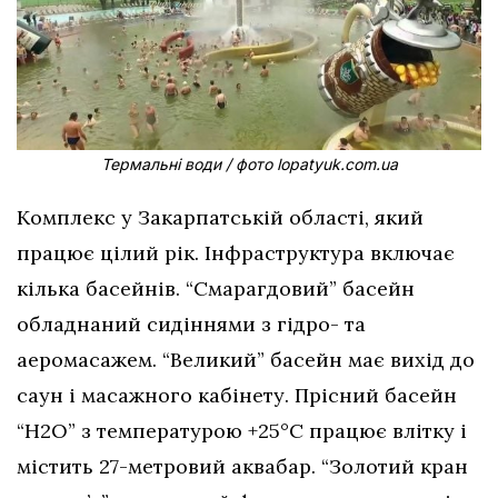
Термальні води / фото lopatyuk.com.ua
Комплекс у Закарпатській області, який
працює цілий рік. Інфраструктура включає
кілька басейнів. “Смарагдовий” басейн
обладнаний сидіннями з гідро- та
аеромасажем. “Великий” басейн має вихід до
саун і масажного кабінету. Прісний басейн
“H2O” з температурою +25°C працює влітку і
містить 27-метровий аквабар. “Золотий кран