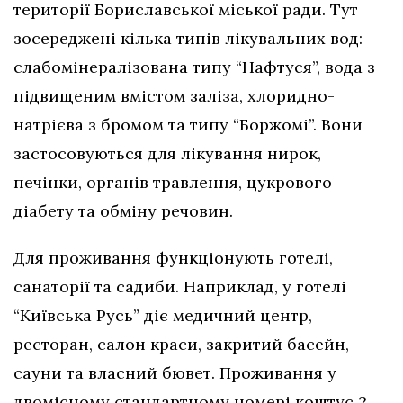
території Бориславської міської ради. Тут
зосереджені кілька типів лікувальних вод:
слабомінералізована типу “Нафтуся”, вода з
підвищеним вмістом заліза, хлоридно-
натрієва з бромом та типу “Боржомі”. Вони
застосовуються для лікування нирок,
печінки, органів травлення, цукрового
діабету та обміну речовин.
Для проживання функціонують готелі,
санаторії та садиби. Наприклад, у готелі
“Київська Русь” діє медичний центр,
ресторан, салон краси, закритий басейн,
сауни та власний бювет. Проживання у
двомісному стандартному номері коштує 2