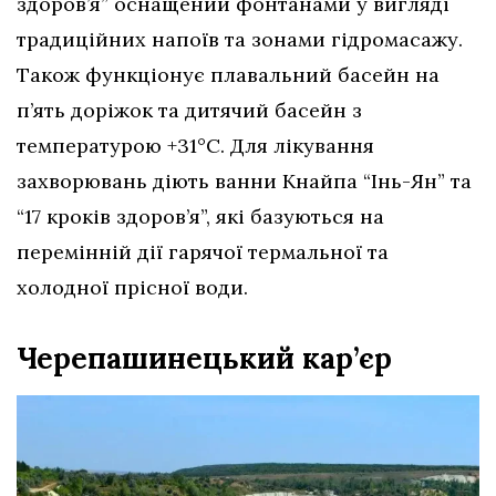
здоров’я” оснащений фонтанами у вигляді
традиційних напоїв та зонами гідромасажу.
Також функціонує плавальний басейн на
п’ять доріжок та дитячий басейн з
температурою +31°C. Для лікування
захворювань діють ванни Кнайпа “Інь-Ян” та
“17 кроків здоров’я”, які базуються на
перемінній дії гарячої термальної та
холодної прісної води.
Черепашинецький кар’єр