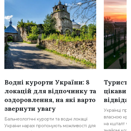
Водні курорти України: 8
Туристи
локацій для відпочинку та
цікавих
оздоровлення, на які варто
відвіда
звернути увагу
Українці пр
власною краї
Бальнеологічні курорти та водні локації
на кшталт О
України наразі пропонують можливості для
знайомі кожн