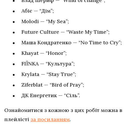
Влад Шериф — “Wind of change”;
Абіє — “Дім”;
Molodi — “My Sea”;
Future Culture — “Waste My Time”;
Маша Кондратенко — “No Time to Cry”;
Khayat — “Honor”;
FIЇNKA — “Культура”;
Krylata — “Stay True”;
Ziferblat — “Bird of Pray”;
ДК Енергетик — “Сіль”.
Ознайомитися з кожною з цих робіт можна в
плейлісті
за посиланням
.