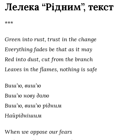
Лелека “Рідним”, текст
***
Green into rust, trust in the change
Everything fades be that as it may
Red into dust, cut from the branch
Leaves in the flames, nothing is safe
Виш’ю, виш’ю
Виш’ю нову долю
Виш’ю, виш’ю рідним
Найріднішим
When we oppose our fears