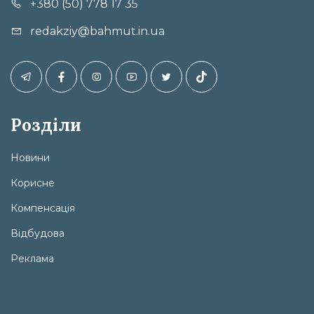
+380 (50) 778 17 35
redakziy@bahmut.in.ua
Розділи
Новини
Корисне
Компенсація
Відбудова
Реклама