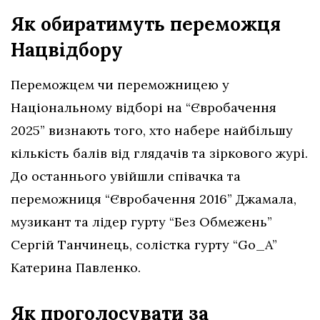
Як обиратимуть переможця
Нацвідбору
Переможцем чи переможницею у
Національному відборі на “Євробачення
2025” визнають того, хто набере найбільшу
кількість балів від глядачів та зіркового журі.
До останнього увійшли співачка та
переможниця “Євробачення 2016” Джамала,
музикант та лідер гурту “Без Обмежень”
Сергій Танчинець, солістка гурту “Go_A”
Катерина Павленко.
Як проголосувати за