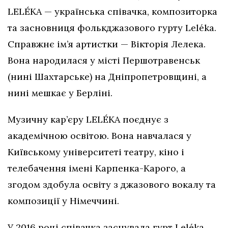
LELÉKA — українська співачка, композиторка
та засновниця фолькджазового гурту Leléka.
Справжнє ім’я артистки — Вікторія Лелека.
Вона народилася у місті Першотравенськ
(нині Шахтарське) на Дніпропетровщині, а
нині мешкає у Берліні.
Музичну кар’єру LELÉKA поєднує з
академічною освітою. Вона навчалася у
Київському університеті театру, кіно і
телебачення імені Карпенка-Карого, а
згодом здобула освіту з джазового вокалу та
композиції у Німеччині.
У 2016 році співачка заснувала гурт Leléka,