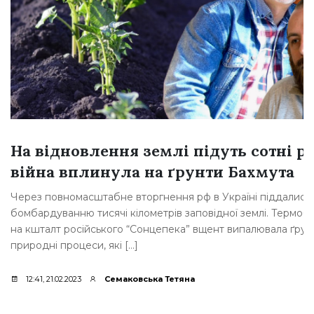
На відновлення землі підуть сотні ро
війна вплинула на ґрунти Бахмута
Через повномасштабне вторгнення рф в Україні піддалися
бомбардуванню тисячі кілометрів заповідної землі. Термоб
на кшталт російського “Сонцепека” вщент випалювала ґрунт
природні процеси, які […]
12:41, 21.02.2023
Семаковська Тетяна