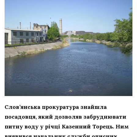
Слов’янська прокуратура знайшла
посадовця, який дозволяв забруднювати
питну воду у річці Казенний Торець. Ним
виявився начальник служби очисних