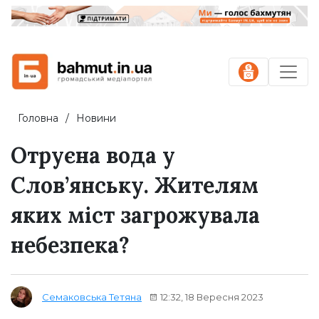
Головна
Новини
Отруєна вода у
Слов’янську. Жителям
яких міст загрожувала
небезпека?
12:32, 18 Вересня 2023
Семаковська Тетяна