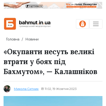
Головна
Новини
«Окупанти несуть великі
втрати у боях під
Бахмутом», — Калашніков
11:02, 19 Жовтня 2023
Микола Ситник