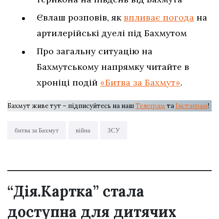
Євлаш розповів, як
впливає погода
на
артилерійські дуелі під Бахмутом
Про загальну ситуацію на
Бахмутському напрямку читайте в
хроніці подій
«Битва за Бахмут»
.
Бахмут живе тут – підписуйтесь на наш
Телеграм
та
Інстаграм
!
битва за Бахмут
війна
ЗСУ
“Дія.Картка” стала
доступна для дитячих