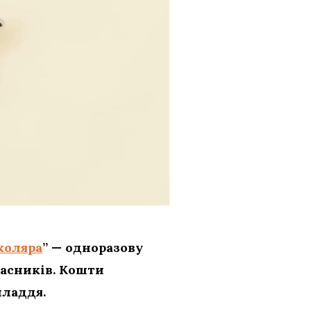
коляра
” — одноразову
ласників. Кошти
иладдя.