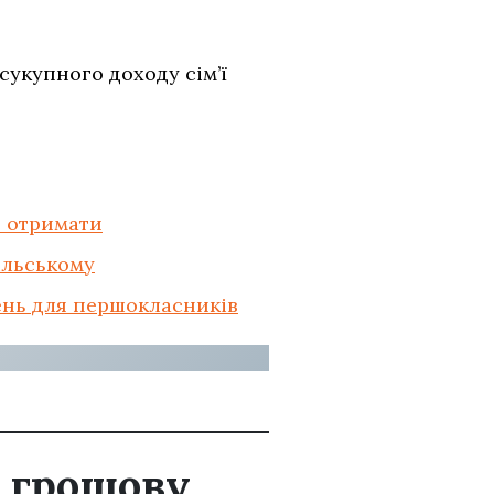
сукупного доходу сім’ї
е отримати
ільському
вень для першокласників
в грошову