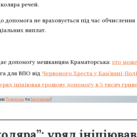
школяра речей.
о допомога не враховується під час обчислення 
іальних виплат.
дає допомогу мешканцям Краматорська:
хто мож
га для ВПО від
Червоного Хреста у Кам’янці-Под
уряд ініціював грошову допомогу в 5 тисяч гри
наш
Телеграм
та
Інстаграм
!
оляра”: уряд ініціюва