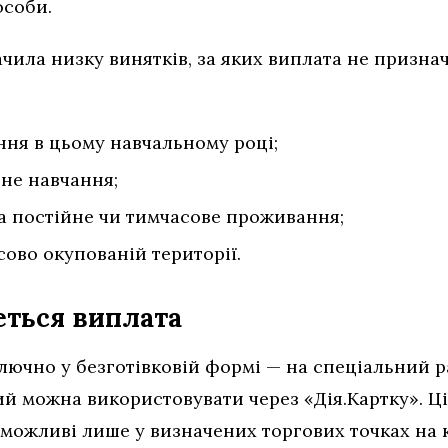
особи.
ила низку винятків, за яких виплата не признач
ння в цьому навчальному році;
не навчання;
на постійне чи тимчасове проживання;
ово окупованій території.
ться виплата
лючно у безготівковій формі — на спеціальний р
ий можна використовувати через «Дія.Картку». Ц
 можливі лише у визначених торгових точках на 