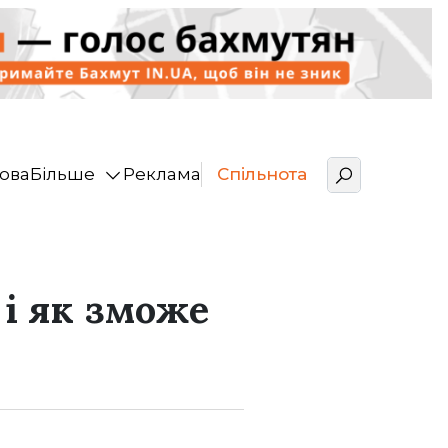
ова
Більше
Реклама
Спільнота
і як зможе