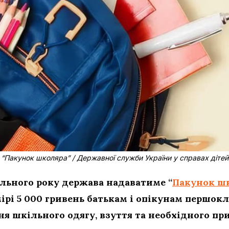
“Пакунок школяра” / Державної служби України у справах дітей
льного року держава надаватиме “
Пакунок ш
ірі 5 000 гривень батькам і опікунам першок
я шкільного одягу, взуття та необхідного пр