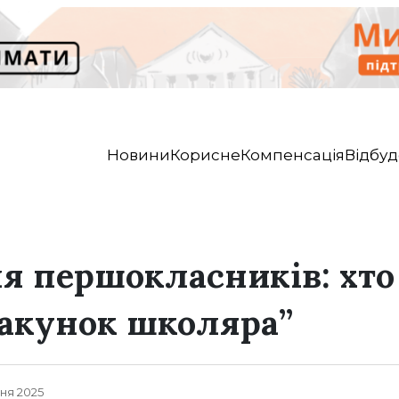
Новини
Корисне
Компенсація
Відбуд
я першокласників: хто 
акунок школяра”
пня 2025