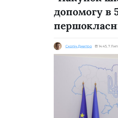
допомогу в 
першокласн
Скопіч Дмитро
14:45, 7 Ли