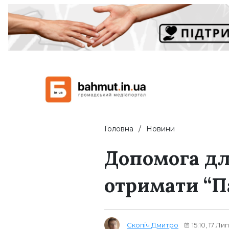
Головна
Новини
Допомога дл
отримати “П
Скопіч Дмитро
15:10, 17 Ли