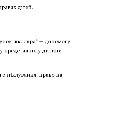
равах дітей.
кунок школяра” — допомогу
ому представнику дитини
го піклування, право на