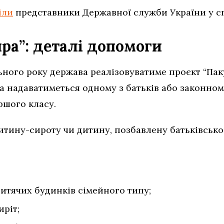
іли
представники Державної служби України у сп
ра”: деталі допомоги
ьного року держава реалізовуватиме проєкт “Па
яка надаватиметься одному з батьків або законн
ршого класу.
дитину-сироту чи дитину, позбавлену батьківсько
дитячих будинків сімейного типу;
иріт;