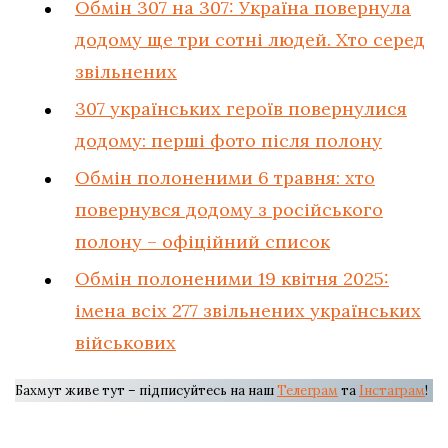
Обмін 307 на 307: Україна повернула
додому ще три сотні людей. Хто серед
звільнених
307 українських героїв повернулися
додому: перші фото після полону
Обмін полоненими 6 травня: хто
повернувся додому з російського
полону – офіційний список
Обмін полоненими 19 квітня 2025:
імена всіх 277 звільнених українських
військових
Бахмут живе тут – підписуйтесь на наш
Телеграм
та
Інстаграм
!