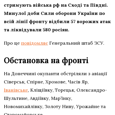
стримують війська рф на Сході та Півдні.
Минулої доби Сили оборони України по
всій лінії фронту відбили 57 ворожих атак
та ліквідували 580 росіян.
Про це
повідомляє
Генеральний штаб ЗСУ.
Обстановка на фронті
На Донеччині окупанти обстріляли з авіації
Сіверськ, Спірне, Хромове, Часів Яр,
Іванівське
, Кліщіївку, Торецьк, Олександро-
Шультине, Авдіївку, Мар’їнку,
Новомихайлівку, Золоту Ниву, Урожайне та
Старомайорське.