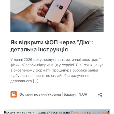
Бахмут живе тут – підписуйтесь на наш
Телеграм
та
Інстаграм
!