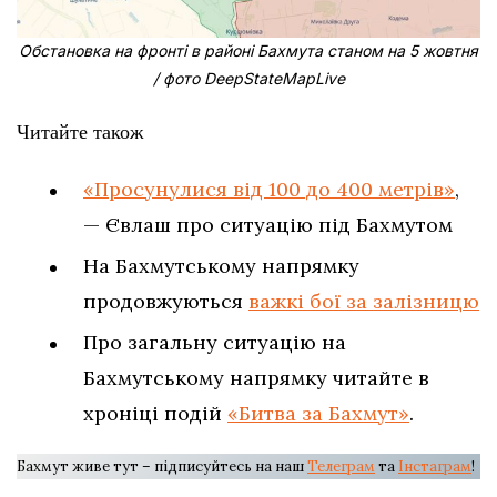
Обстановка на фронті в районі Бахмута станом на 5 жовтня
/ фото DeepStateMapLive
Читайте також
«Просунулися від 100 до 400 метрів»
,
— Євлаш про ситуацію під Бахмутом
На Бахмутському напрямку
продовжуються
важкі бої за залізницю
Про загальну ситуацію на
Бахмутському напрямку читайте в
хроніці подій
«Битва за Бахмут»
.
Бахмут живе тут – підписуйтесь на наш
Телеграм
та
Інстаграм
!