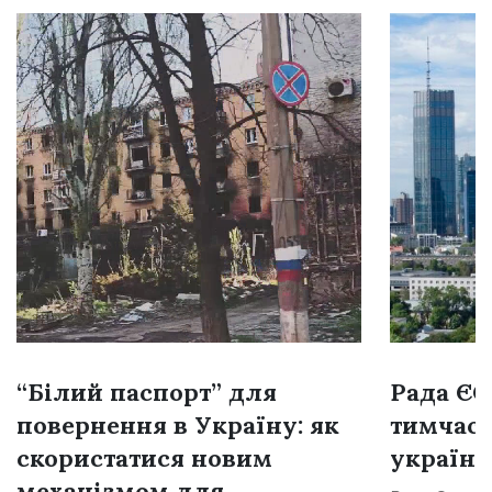
“Білий паспорт” для
Рада Є
повернення в Україну: як
тимчасо
скористатися новим
українц
механізмом для