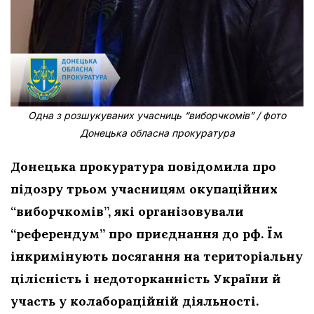
Одна з розшукуваних учасниць “виборчкомів” / фото
Донецька обласна прокуратура
Донецька прокуратура повідомила про
підозру трьом учасницям окупаційних
“виборчкомів”, які організовували
“референдум” про приєднання до рф. Їм
інкримінують посягання на територіальну
цілісність і недоторканність України й
участь у колабораційній діяльності.