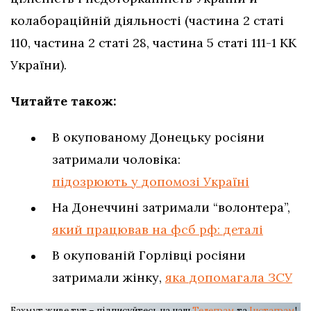
колабораційній діяльності (частина 2 статі
110, частина 2 статі 28, частина 5 статі 111-1 КК
України).
Читайте також:
В окупованому Донецьку росіяни
затримали чоловіка:
підозрюють у допомозі Україні
На Донеччині затримали “волонтера”,
який працював на фсб рф: деталі
В окупованій Горлівці росіяни
затримали жінку,
яка допомагала ЗСУ
Бахмут живе тут – підписуйтесь на наш
Телеграм
та
Інстаграм
!