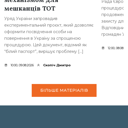
Рада Європе
мешканців ТОТ
процедурою 
продовження
Уряд України запровадив
захисту для 
експериментальний проєкт, який дозволяє
Відповідний
оформити посвідчення особи на
громадян Укр
повернення в Україну за спрощеною
процедурою. Цей документ, відомий як
12:00, 08.08.2
“білий паспорт”, вирішує проблему […]
10:00, 09.08.2026
Скопіч Дмитро
БІЛЬШЕ МАТЕРІАЛІВ