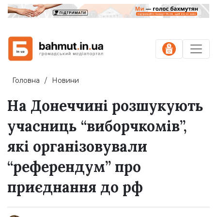
Головна
Новини
На Донеччині розшукують
учасниць “виборчкомів”,
які організовували
“референдум” про
приєднання до рф