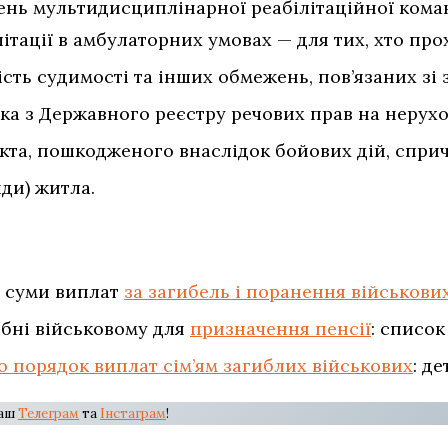
ень мультидисциплінарної реабілітаційної ком
тації в амбулаторних умовах — для тих, хто про
ість судимості та інших обмежень, пов’язаних зі
ка з Державного реєстру речових прав на нерух
єкта, пошкодженого внаслідок бойових дій, спри
ди) житла.
і суми виплат
за загибель і поранення військови
ібні військовому для
призначення пенсії
: список
 порядок виплат сім’ям загиблих військових
: де
наш
Телеграм
та
Інстаграм
!