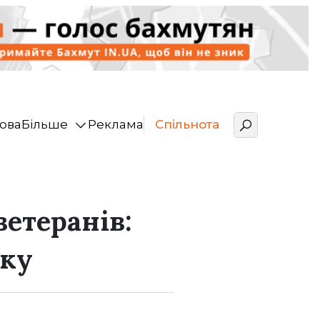
ова
Більше
Реклама
Спільнота
етеранів:
вку