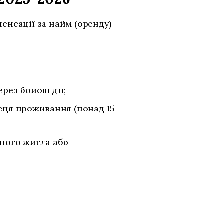
енсації за найм (оренду)
ез бойові дії;
ісця проживання (понад 15
сного житла або