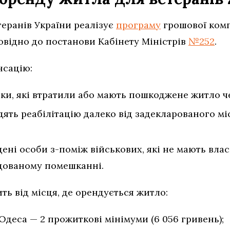
теранів України реалізує
програму
грошової комп
відно до постанови Кабінету Міністрів
№252
.
нсацію:
ки, які втратили або мають пошкоджене житло чер
одять реабілітацію далеко від задекларованого м
ені особи з-поміж військових, які не мають вла
дованому помешканні.
ть від місця, де орендується житло:
, Одеса — 2 прожиткові мінімуми (6 056 гривень);