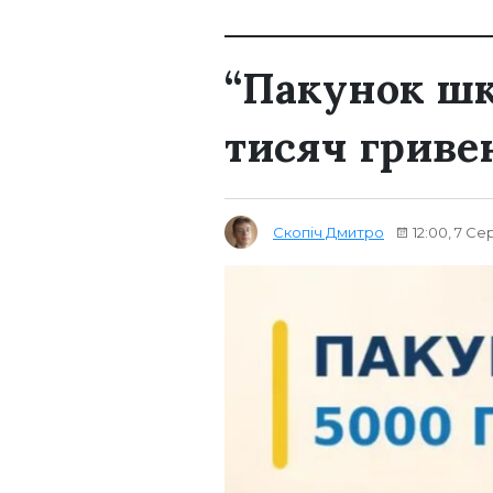
“Пакунок шко
тисяч гриве
Скопіч Дмитро
12:00, 7 Се