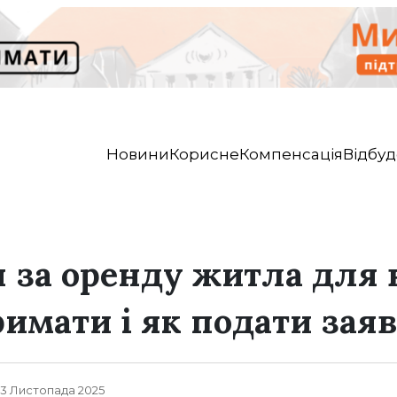
Новини
Корисне
Компенсація
Відбуд
 за оренду житла для в
римати і як подати зая
, 3 Листопада 2025