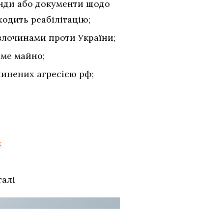
анди або документи щодо
ходить реабілітацію;
 злочинами проти України;
оме майно;
чинених агресією рф;
х
талі