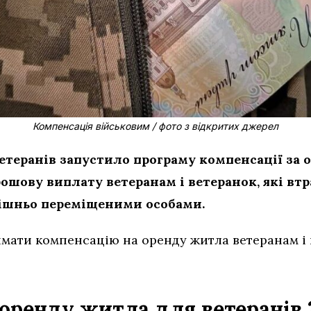
Компенсація військовим / фото з відкритих джерел
ветеранів запустило програму компенсації за 
ошову виплату ветеранам і ветеранок, які вт
рішньо переміщеними особами.
имати компенсацію на оренду житла ветеранам і 
 оренду житла для ветеранів 