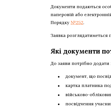
Документи подаються осо
паперовій або електронній
Порядку
№252
.
Заявка розглядатиметься п
Які документи по
До заяви потрібно додати
документ, що посвід
картка платника под
військово-облікови
посвідчення учасник