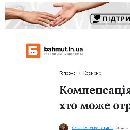
Головна
Корисне
Компенсація
хто може от
Семаковська Тетяна
14:10