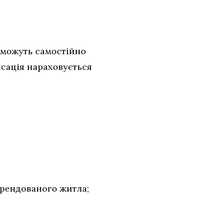
 можуть самостійно
нсація нараховується
орендованого житла;