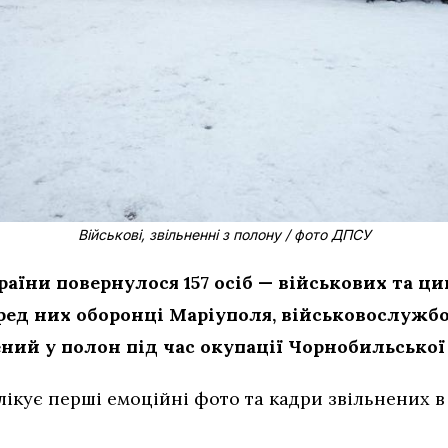
Військові, звільненні з полону / фото ДПСУ
раїни повернулося 157 осіб — військових та ци
ред них оборонці Маріуполя, військовослужб
ений у полон під час окупації Чорнобильської 
ікує перші емоційні фото та кадри звільнених в 