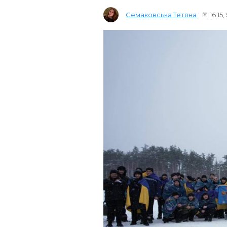
Семаковська Тетяна
16:15