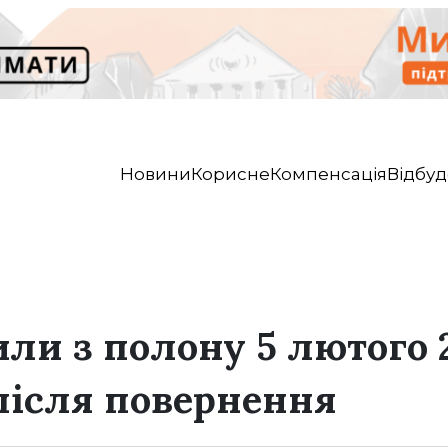
Новини
Корисне
Компенсація
Відбуд
или з полону 5 лютого 
після повернення